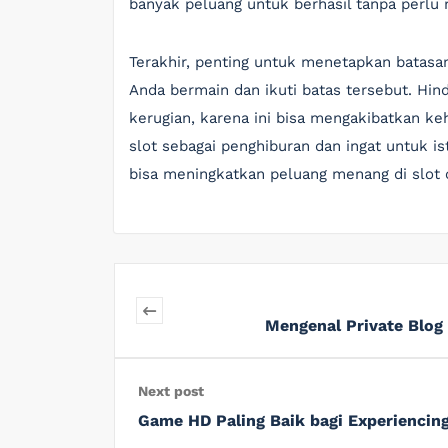
banyak peluang untuk berhasil tanpa perlu
Terakhir, penting untuk menetapkan batasa
Anda bermain dan ikuti batas tersebut. Hi
kerugian, karena ini bisa mengakibatkan k
slot sebagai penghiburan dan ingat untuk ist
bisa meningkatkan peluang menang di slot 
Mengenal Private Blog
Next post
Game HD Paling Baik bagi Experiencin