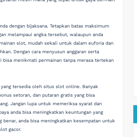
l anda dengan bijaksana. Tetapkan batas maksimum
gan melampaui angka tersebut, walaupun anda
ainan slot, mudah sekali untuk dalam euforia dan
ruhkan. Dengan cara menyusun anggaran serta
ri bisa menikmati permainan tanpa merasa tertekan
yang tersedia oleh situs slot online. Banyak
nus setoran, dan putaran gratis yang bisa
ng. Jangan lupa untuk memeriksa syarat dan
upaya anda bisa meningkatkan keuntungan yang
ng benar, anda bisa meningkatkan kesempatan untuk
ot gacor.