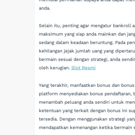
anda.
Selain itu, penting agar mengatur bankrol
maksimum yang siap anda mainkan dan jan
sedang dalam keadaan beruntung. Pada perm
kehilangan jejak jumlah uang yang diperta
bermain sesuai dengan strategi, anda sendi
oleh kerugian.
Slot Resmi
Yang terakhir, manfaatkan bonus dan bonus 
platform menyediakan bonus pendaftaran, bo
menambah peluang anda sendiri untuk mena
ketentuan yang terkait dengan bonus ini s
tersedia. Dengan menggunakan strategi ya
mendapatkan kemenangan ketika bermain sl