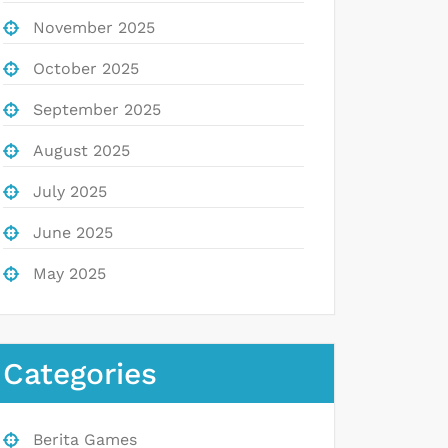
November 2025
October 2025
September 2025
August 2025
July 2025
June 2025
May 2025
Categories
Berita Games