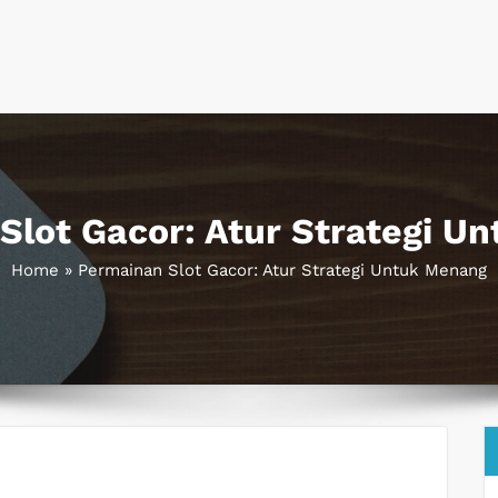
Slot Gacor: Atur Strategi U
Home
»
Permainan Slot Gacor: Atur Strategi Untuk Menang