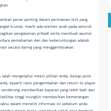
gkan.
emainkan peran penting dalam permainan slot yang
sangat krusial, masih ada elemen acak pada seluruh
bagikan pengalaman pribadi serta membuat asumsi
 antara pemahaman dan dan keberuntungan adalah
ain secara daring yang menggembirakan.
e ialah mengetahui mesin pilihan anda. Setiap jenis
rbeda, seperti rasio pengembalian dan return to player
gi cenderung memberikan bayaran yang lebih baik dari
olatilitas tinggi mungkin memberikan kemenangan
 waktu dalam meneliti informasi ini sebelum anda
getahui mesin mana yang tepat untuk gaya bermain