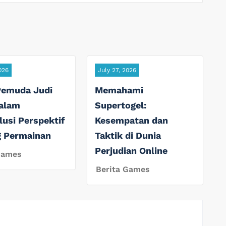
026
July 27, 2026
Pemuda Judi
Memahami
dalam
Supertogel:
usi Perspektif
Kesempatan dan
g Permainan
Taktik di Dunia
Perjudian Online
Games
Berita Games