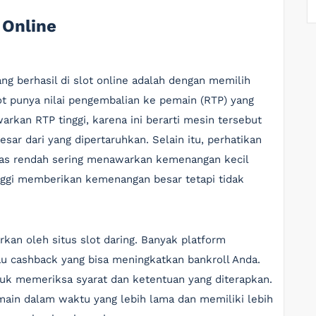
 Online
g berhasil di slot online adalah dengan memilih
t punya nilai pengembalian ke pemain (RTP) yang
kan RTP tinggi, karena ini berarti mesin tersebut
ar dari yang dipertaruhkan. Selain itu, perhatikan
litas rendah sering menawarkan kemenangan kecil
tinggi memberikan kemenangan besar tetapi tidak
kan oleh situs slot daring. Banyak platform
au cashback yang bisa meningkatkan bankroll Anda.
k memeriksa syarat dan ketentuan yang diterapkan.
ain dalam waktu yang lebih lama dan memiliki lebih