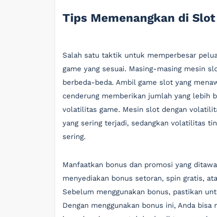
Tips Memenangkan di Slot
Salah satu taktik untuk memperbesar peluan
game yang sesuai. Masing-masing mesin slo
berbeda-beda. Ambil game slot yang menawar
cenderung memberikan jumlah yang lebih bes
volatilitas game. Mesin slot dengan volati
yang sering terjadi, sedangkan volatilitas 
sering.
Manfaatkan bonus dan promosi yang ditawar
menyediakan bonus setoran, spin gratis, at
Sebelum menggunakan bonus, pastikan untu
Dengan menggunakan bonus ini, Anda bisa m