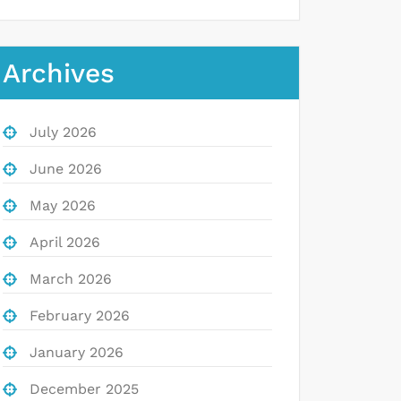
Archives
July 2026
June 2026
May 2026
April 2026
March 2026
February 2026
January 2026
December 2025