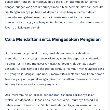
dalam lebih rendah, contohnya slot dana 5k. Ini memudahkan pemain
dengan budget yang sedikit supaya masih bisa bermain slot dan bersuka
ria. Dengan adanya pilihan slot depo 5k, lebih banyak pemain dapat
mencoba mengalami keseruan dari permainan slot tanpa harus
mengeluarkan uang yang banyak. Hal ini juga membuat slot dana semakin
favorit di kalangan pemain.
Cara Mendaftar serta Mengadakan Pengisian
Untuk memulai game slot dana, langkah pertama adalah adalah
mendaftar di situs yang menawarkan layanan slot depo dana. Masuklah
ke situs resmi yang menawarkan fasilitas deposit 5k dan slot gacor.
Setelah itu, cari tombol pendaftaran serta isi formulir menggunakan data
diri yang valid. Jangan lupa untuk memverifikasi alamat email dan nomor
telepon yang Anda gunakan agar bisa mendapatkan informasi terbaru
tentang tawaran serta bonus yang ada.
Usai merampungkan proses pendaftaran, tahapan berikutnya ialah
melakukan deposit. Klik pada opsi deposit yang umumnya tersedia di
dalam menu utama situs. Pilihlah metode pembayaran sesuai Anda,