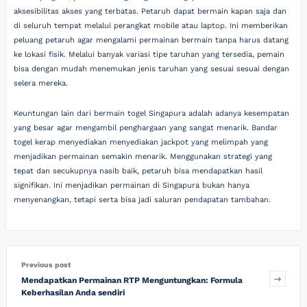
aksesibilitas akses yang terbatas. Petaruh dapat bermain kapan saja dan
di seluruh tempat melalui perangkat mobile atau laptop. Ini memberikan
peluang petaruh agar mengalami permainan bermain tanpa harus datang
ke lokasi fisik. Melalui banyak variasi tipe taruhan yang tersedia, pemain
bisa dengan mudah menemukan jenis taruhan yang sesuai sesuai dengan
selera mereka.
Keuntungan lain dari bermain togel Singapura adalah adanya kesempatan
yang besar agar mengambil penghargaan yang sangat menarik. Bandar
togel kerap menyediakan menyediakan jackpot yang melimpah yang
menjadikan permainan semakin menarik. Menggunakan strategi yang
tepat dan secukupnya nasib baik, petaruh bisa mendapatkan hasil
signifikan. Ini menjadikan permainan di Singapura bukan hanya
menyenangkan, tetapi serta bisa jadi saluran pendapatan tambahan.
Previous post
Mendapatkan Permainan RTP Menguntungkan: Formula
Keberhasilan Anda sendiri