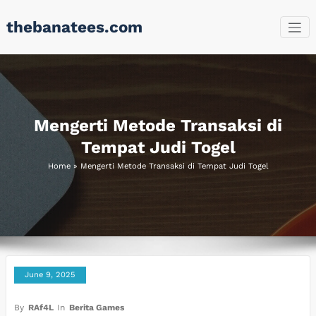
Skip
thebanatees.com
to
content
Mengerti Metode Transaksi di
Tempat Judi Togel
Home
»
Mengerti Metode Transaksi di Tempat Judi Togel
June 9, 2025
By
RAf4L
In
Berita Games