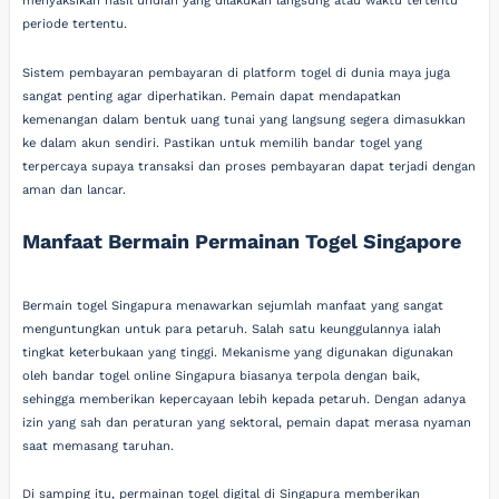
menyaksikan hasil undian yang dilakukan langsung atau waktu tertentu
periode tertentu.
Sistem pembayaran pembayaran di platform togel di dunia maya juga
sangat penting agar diperhatikan. Pemain dapat mendapatkan
kemenangan dalam bentuk uang tunai yang langsung segera dimasukkan
ke dalam akun sendiri. Pastikan untuk memilih bandar togel yang
terpercaya supaya transaksi dan proses pembayaran dapat terjadi dengan
aman dan lancar.
Manfaat Bermain Permainan Togel Singapore
Bermain togel Singapura menawarkan sejumlah manfaat yang sangat
menguntungkan untuk para petaruh. Salah satu keunggulannya ialah
tingkat keterbukaan yang tinggi. Mekanisme yang digunakan digunakan
oleh bandar togel online Singapura biasanya terpola dengan baik,
sehingga memberikan kepercayaan lebih kepada petaruh. Dengan adanya
izin yang sah dan peraturan yang sektoral, pemain dapat merasa nyaman
saat memasang taruhan.
Di samping itu, permainan togel digital di Singapura memberikan