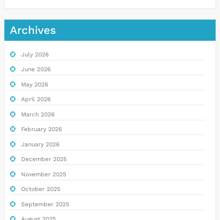
Archives
July 2026
June 2026
May 2026
April 2026
March 2026
February 2026
January 2026
December 2025
November 2025
October 2025
September 2025
August 2025