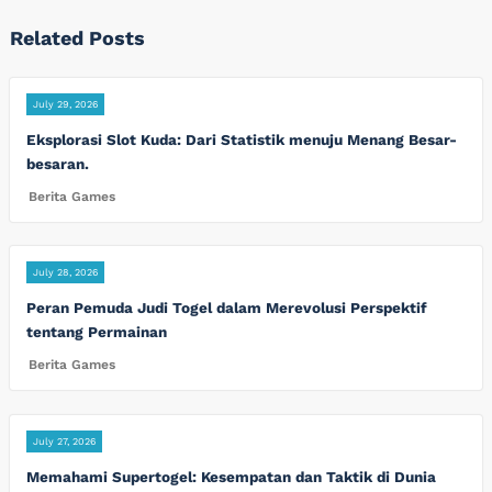
Related Posts
July 29, 2026
Eksplorasi Slot Kuda: Dari Statistik menuju Menang Besar-
besaran.
Berita Games
July 28, 2026
Peran Pemuda Judi Togel dalam Merevolusi Perspektif
tentang Permainan
Berita Games
July 27, 2026
Memahami Supertogel: Kesempatan dan Taktik di Dunia