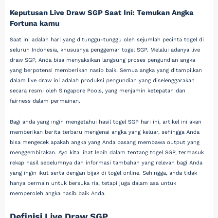
Keputusan Live Draw SGP Saat Ini: Temukan Angka
Fortuna kamu
Saat ini adalah hari yang ditunggu-tunggu oleh sejumlah pecinta togel di
seluruh Indonesia, khususnya penggemar togel SGP. Melalui adanya live
draw SGP, Anda bisa menyaksikan langsung proses pengundian angka
yang berpotensi memberikan nasib baik. Semua angka yang ditampilkan
dalam live draw ini adalah produksi pengundian yang diselenggarakan
secara resmi oleh Singapore Pools, yang menjamin ketepatan dan
fairness dalam permainan.
Bagi anda yang ingin mengetahui hasil togel SGP hari ini, artikel ini akan
memberikan berita terbaru mengenai angka yang keluar, sehingga Anda
bisa mengecek apakah angka yang Anda pasang membawa output yang
menggembirakan. Ayo kita lihat lebih dalam tentang togel SGP, termasuk
rekap hasil sebelumnya dan informasi tambahan yang relevan bagi Anda
yang ingin ikut serta dengan bijak di togel online. Sehingga, anda tidak
hanya bermain untuk bersuka ria, tetapi juga dalam asa untuk
memperoleh angka nasib baik Anda.
Definisi Live Draw SGP