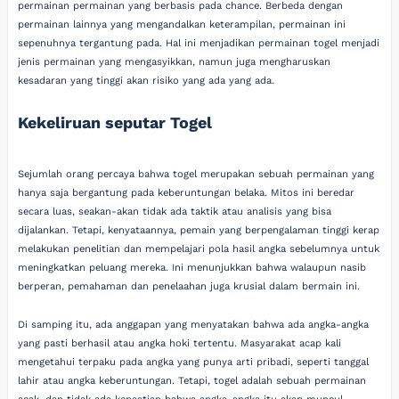
permainan permainan yang berbasis pada chance. Berbeda dengan
permainan lainnya yang mengandalkan keterampilan, permainan ini
sepenuhnya tergantung pada. Hal ini menjadikan permainan togel menjadi
jenis permainan yang mengasyikkan, namun juga mengharuskan
kesadaran yang tinggi akan risiko yang ada yang ada.
Kekeliruan seputar Togel
Sejumlah orang percaya bahwa togel merupakan sebuah permainan yang
hanya saja bergantung pada keberuntungan belaka. Mitos ini beredar
secara luas, seakan-akan tidak ada taktik atau analisis yang bisa
dijalankan. Tetapi, kenyataannya, pemain yang berpengalaman tinggi kerap
melakukan penelitian dan mempelajari pola hasil angka sebelumnya untuk
meningkatkan peluang mereka. Ini menunjukkan bahwa walaupun nasib
berperan, pemahaman dan penelaahan juga krusial dalam bermain ini.
Di samping itu, ada anggapan yang menyatakan bahwa ada angka-angka
yang pasti berhasil atau angka hoki tertentu. Masyarakat acap kali
mengetahui terpaku pada angka yang punya arti pribadi, seperti tanggal
lahir atau angka keberuntungan. Tetapi, togel adalah sebuah permainan