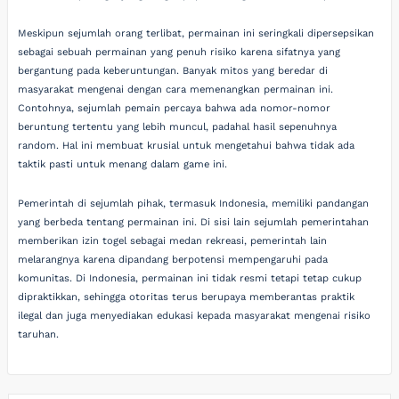
Meskipun sejumlah orang terlibat, permainan ini seringkali dipersepsikan
sebagai sebuah permainan yang penuh risiko karena sifatnya yang
bergantung pada keberuntungan. Banyak mitos yang beredar di
masyarakat mengenai dengan cara memenangkan permainan ini.
Contohnya, sejumlah pemain percaya bahwa ada nomor-nomor
beruntung tertentu yang lebih muncul, padahal hasil sepenuhnya
random. Hal ini membuat krusial untuk mengetahui bahwa tidak ada
taktik pasti untuk menang dalam game ini.
Pemerintah di sejumlah pihak, termasuk Indonesia, memiliki pandangan
yang berbeda tentang permainan ini. Di sisi lain sejumlah pemerintahan
memberikan izin togel sebagai medan rekreasi, pemerintah lain
melarangnya karena dipandang berpotensi mempengaruhi pada
komunitas. Di Indonesia, permainan ini tidak resmi tetapi tetap cukup
dipraktikkan, sehingga otoritas terus berupaya memberantas praktik
ilegal dan juga menyediakan edukasi kepada masyarakat mengenai risiko
taruhan.