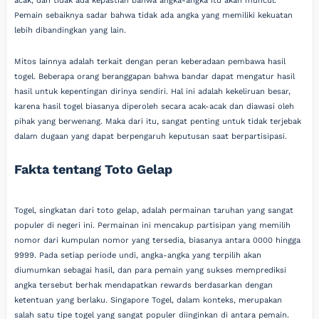
acak, dan tidak ada kepastian bahwa angka-angka itu akan muncul.
Pemain sebaiknya sadar bahwa tidak ada angka yang memiliki kekuatan
lebih dibandingkan yang lain.
Mitos lainnya adalah terkait dengan peran keberadaan pembawa hasil
togel. Beberapa orang beranggapan bahwa bandar dapat mengatur hasil
hasil untuk kepentingan dirinya sendiri. Hal ini adalah kekeliruan besar,
karena hasil togel biasanya diperoleh secara acak-acak dan diawasi oleh
pihak yang berwenang. Maka dari itu, sangat penting untuk tidak terjebak
dalam dugaan yang dapat berpengaruh keputusan saat berpartisipasi.
Fakta tentang Toto Gelap
Togel, singkatan dari toto gelap, adalah permainan taruhan yang sangat
populer di negeri ini. Permainan ini mencakup partisipan yang memilih
nomor dari kumpulan nomor yang tersedia, biasanya antara 0000 hingga
9999. Pada setiap periode undi, angka-angka yang terpilih akan
diumumkan sebagai hasil, dan para pemain yang sukses memprediksi
angka tersebut berhak mendapatkan rewards berdasarkan dengan
ketentuan yang berlaku. Singapore Togel, dalam konteks, merupakan
salah satu tipe togel yang sangat populer diinginkan di antara pemain.