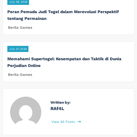
July 28, 2026
Peran Pemuda Judi Togel dalam Merevolusi Perspektif
tentang Permainan
Berita Games
July 27, 2026
Memahami Supertogel: Kesempatan dan Taktik di Dunia
Perjudian Online
Berita Games
Written by:
RAf4L
View All Posts