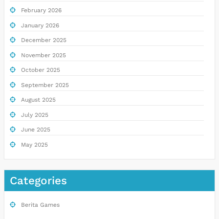
February 2026
January 2026
December 2025
November 2025
October 2025
September 2025
August 2025
July 2025
June 2025
May 2025
Categories
Berita Games