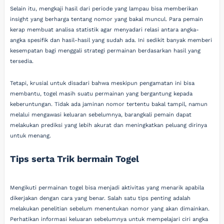
Selain itu, mengkaji hasil dari periode yang lampau bisa memberikan
insight yang berharga tentang nomor yang bakal muncul. Para pemain
kerap membuat analisa statistik agar menyadari relasi antara angka-
angka spesifik dan hasil-hasil yang sudah ada. Ini sedikit banyak memberi
kesempatan bagi menggali strategi permainan berdasarkan hasil yang
tersedia.
Tetapi, krusial untuk disadari bahwa meskipun pengamatan ini bisa
membantu, togel masih suatu permainan yang bergantung kepada
keberuntungan. Tidak ada jaminan nomor tertentu bakal tampil, namun
melalui mengawasi keluaran sebelumnya, barangkali pemain dapat
melakukan prediksi yang lebih akurat dan meningkatkan peluang dirinya
untuk menang.
Tips serta Trik bermain Togel
Mengikuti permainan togel bisa menjadi aktivitas yang menarik apabila
dikerjakan dengan cara yang benar. Salah satu tips penting adalah
melakukan penelitian sebelum menentukan nomor yang akan dimainkan.
Perhatikan informasi keluaran sebelumnya untuk mempelajari ciri angka