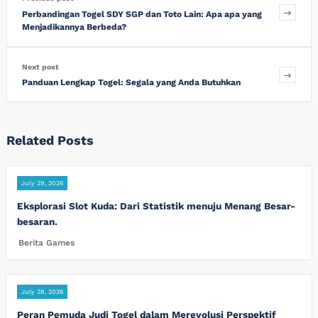
Perbandingan Togel SDY SGP dan Toto Lain: Apa apa yang
Menjadikannya Berbeda?
Next post
Panduan Lengkap Togel: Segala yang Anda Butuhkan
Related Posts
July 29, 2026
Eksplorasi Slot Kuda: Dari Statistik menuju Menang Besar-
besaran.
Berita Games
July 28, 2026
Peran Pemuda Judi Togel dalam Merevolusi Perspektif