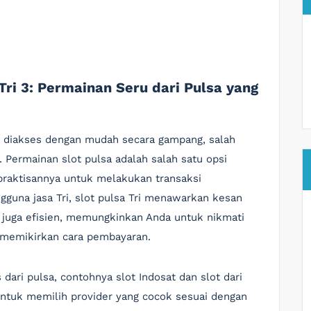
i 3: Permainan Seru dari Pulsa yang
isa diakses dengan mudah secara gampang, salah
 Permainan slot pulsa adalah salah satu opsi
praktisannya untuk melakukan transaksi
guna jasa Tri, slot pulsa Tri menawarkan kesan
 juga efisien, memungkinkan Anda untuk nikmati
 memikirkan cara pembayaran.
 dari pulsa, contohnya slot Indosat dan slot dari
ntuk memilih provider yang cocok sesuai dengan