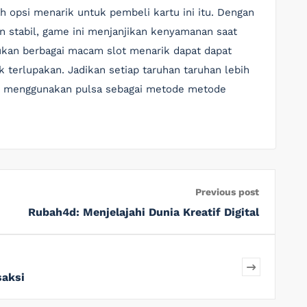
ah opsi menarik untuk pembeli kartu ini itu. Dengan
n stabil, game ini menjanjikan kenyamanan saat
kan berbagai macam slot menarik dapat dapat
terlupakan. Jadikan setiap taruhan taruhan lebih
 menggunakan pulsa sebagai metode metode
Previous post
Rubah4d: Menjelajahi Dunia Kreatif Digital
saksi