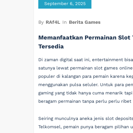
September 6, 2025
By
RAf4L
In
Berita Games
Memanfaatkan Permainan Slot Tr
Tersedia
Di zaman digital saat ini, entertainment b
satunya lewat permainan slot games online.
populer di kalangan para pemain karena ke
menggunakan pulsa seluler. Untuk para peng
gaming yang tidak hanya cuma menarik tapi
beragam permainan tanpa perlu perlu ribet
Seiring munculnya aneka jenis slot deposits
Telkomsel, pemain punya beragam pilihan u