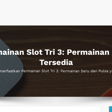
nan Slot Tri 3: Permainan 
Tersedia
anfaatkan Permainan Slot Tri 3: Permainan Seru dari Pulsa y