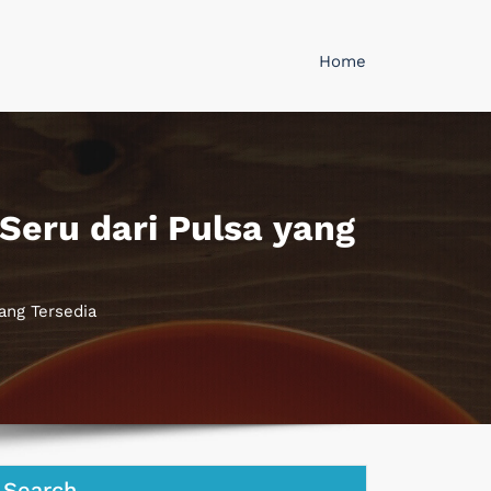
Home
Seru dari Pulsa yang
ang Tersedia
Search