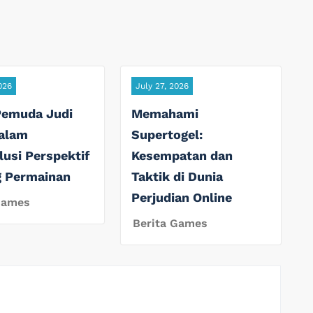
026
July 27, 2026
Pemuda Judi
Memahami
dalam
Supertogel:
usi Perspektif
Kesempatan dan
g Permainan
Taktik di Dunia
Perjudian Online
Games
Berita Games