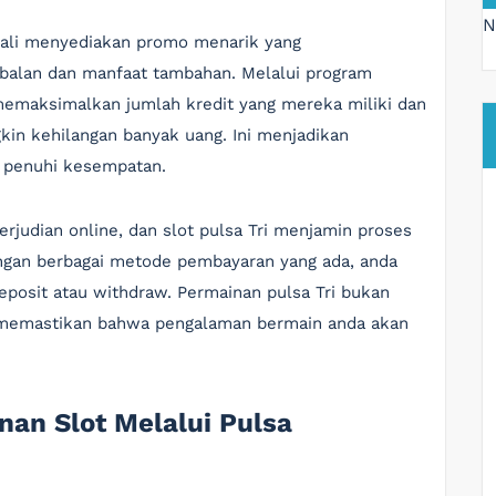
N
 kali menyediakan promo menarik yang
alan dan manfaat tambahan. Melalui program
 memaksimalkan jumlah kredit yang mereka miliki dan
kin kehilangan banyak uang. Ini menjadikan
 penuhi kesempatan.
rjudian online, dan slot pulsa Tri menjamin proses
ngan berbagai metode pembayaran yang ada, anda
posit atau withdraw. Permainan pulsa Tri bukan
a memastikan bahwa pengalaman bermain anda akan
an Slot Melalui Pulsa