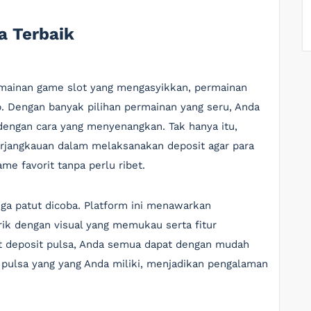
a Terbaik
rmainan game slot yang mengasyikkan, permainan
op. Dengan banyak pilihan permainan yang seru, Anda
engan cara yang menyenangkan. Tak hanya itu,
erjangkauan dalam melaksanakan deposit agar para
e favorit tanpa perlu ribet.
juga patut dicoba. Platform ini menawarkan
ik dengan visual yang memukau serta fitur
ot deposit pulsa, Anda semua dapat dengan mudah
ulsa yang yang Anda miliki, menjadikan pengalaman