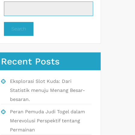
Search
Recent Posts
Eksplorasi Slot Kuda: Dari
Statistik menuju Menang Besar-
besaran.
Peran Pemuda Judi Togel dalam
Merevolusi Perspektif tentang
Permainan