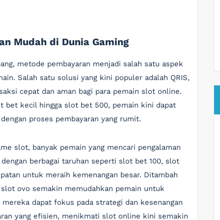
ran Mudah di Dunia Gaming
ang, metode pembayaran menjadi salah satu aspek
n. Salah satu solusi yang kini populer adalah QRIS,
ksi cepat dan aman bagi para pemain slot online.
t bet kecil hingga slot bet 500, pemain kini dapat
 dengan proses pembayaran yang rumit.
game slot, banyak pemain yang mencari pengalaman
dengan berbagai taruhan seperti slot bet 100, slot
mpatan untuk meraih kemenangan besar. Ditambah
dan slot ovo semakin memudahkan pemain untuk
 mereka dapat fokus pada strategi dan kesenangan
n yang efisien, menikmati slot online kini semakin