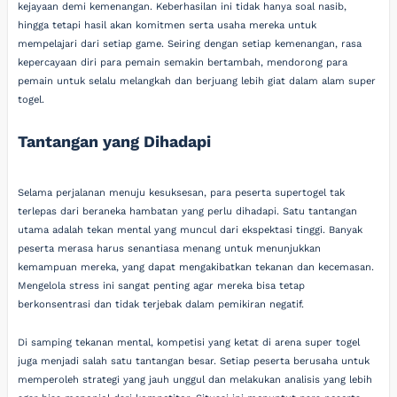
kejayaan demi kemenangan. Keberhasilan ini tidak hanya soal nasib,
hingga tetapi hasil akan komitmen serta usaha mereka untuk
mempelajari dari setiap game. Seiring dengan setiap kemenangan, rasa
kepercayaan diri para pemain semakin bertambah, mendorong para
pemain untuk selalu melangkah dan berjuang lebih giat dalam alam super
togel.
Tantangan yang Dihadapi
Selama perjalanan menuju kesuksesan, para peserta supertogel tak
terlepas dari beraneka hambatan yang perlu dihadapi. Satu tantangan
utama adalah tekan mental yang muncul dari ekspektasi tinggi. Banyak
peserta merasa harus senantiasa menang untuk menunjukkan
kemampuan mereka, yang dapat mengakibatkan tekanan dan kecemasan.
Mengelola stress ini sangat penting agar mereka bisa tetap
berkonsentrasi dan tidak terjebak dalam pemikiran negatif.
Di samping tekanan mental, kompetisi yang ketat di arena super togel
juga menjadi salah satu tantangan besar. Setiap peserta berusaha untuk
memperoleh strategi yang jauh unggul dan melakukan analisis yang lebih