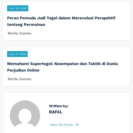
July 28, 2026
Peran Pemuda Judi Togel dalam Merevolusi Perspektif
tentang Permainan
Berita Games
July 27, 2026
Memahami Supertogel: Kesempatan dan Taktik di Dunia
Perjudian Online
Berita Games
Written by:
RAf4L
View All Posts