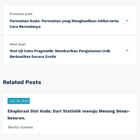
Previous post
Permainan Kuda: Permainan yang Menghasilkan Adiksi serta
Cara Bermainnya
Next post
Slot Uji Coba Pragmatik: Memberikan Pengalaman Unik
Berkualitas Secara Gratis
Related Posts
July 29, 2026
Eksplorasi Slot Kuda: Dari Statistik menuju Menang Besar-
besaran.
Berita Games