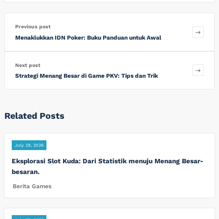
Previous post
Menaklukkan IDN Poker: Buku Panduan untuk Awal
Next post
Strategi Menang Besar di Game PKV: Tips dan Trik
Related Posts
July 29, 2026
Eksplorasi Slot Kuda: Dari Statistik menuju Menang Besar-
besaran.
Berita Games