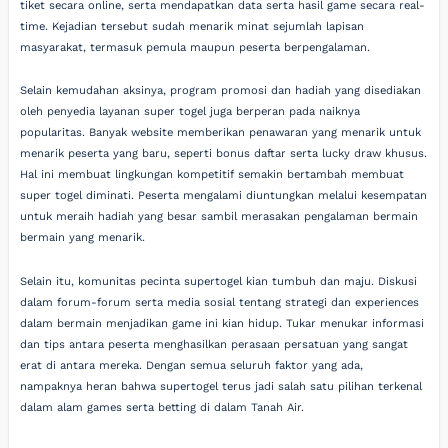
tiket secara online, serta mendapatkan data serta hasil game secara real-
time. Kejadian tersebut sudah menarik minat sejumlah lapisan
masyarakat, termasuk pemula maupun peserta berpengalaman.
Selain kemudahan aksinya, program promosi dan hadiah yang disediakan
oleh penyedia layanan super togel juga berperan pada naiknya
popularitas. Banyak website memberikan penawaran yang menarik untuk
menarik peserta yang baru, seperti bonus daftar serta lucky draw khusus.
Hal ini membuat lingkungan kompetitif semakin bertambah membuat
super togel diminati. Peserta mengalami diuntungkan melalui kesempatan
untuk meraih hadiah yang besar sambil merasakan pengalaman bermain
bermain yang menarik.
Selain itu, komunitas pecinta supertogel kian tumbuh dan maju. Diskusi
dalam forum-forum serta media sosial tentang strategi dan experiences
dalam bermain menjadikan game ini kian hidup. Tukar menukar informasi
dan tips antara peserta menghasilkan perasaan persatuan yang sangat
erat di antara mereka. Dengan semua seluruh faktor yang ada,
nampaknya heran bahwa supertogel terus jadi salah satu pilihan terkenal
dalam alam games serta betting di dalam Tanah Air.