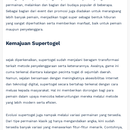
permainan, melainkan dan bagian dari budaya populer di beberapa.
Sebagai bagian dari event dan promosi juga diadakan untuk merangsang
lebih banyak pemain, menjadikan togel super sebagai bentuk hiburan
yang sangat diperhatikan serta memberikan manfaat, baik untuk pemain
maupun penyelenggara.
Kemajuan Supertogel
sejak diperkenalkan, supertogel sudah menjalani beragam transformasi
terkait metode penyelenggaraan serta ketenarannya. Awalnya, game ini
cuma terkenal diantara kalangan pecinta togel di sejumlah daerah.
Namun, sejalan bersamaan dengan meningkatnya aksesibilitas internet
dan teknologi digital, supertogel secara bertahap terkenal dengan cara
meluas kepada masyarakat. Hal ini memberikan dorongan bagi para
pemain dalam upaya mencoba keberuntungan mereka melalui metode
yang lebih modern serta efisien.
Evolusi supertogel juga nampak melalui variasi permainan yang tersedia.
Dari tipe permainan klasik yg hanya mengandalkan angka, kini sudah
tersedia banyak variasi yang menawarkan fitur-fitur menarik. Contohnya,