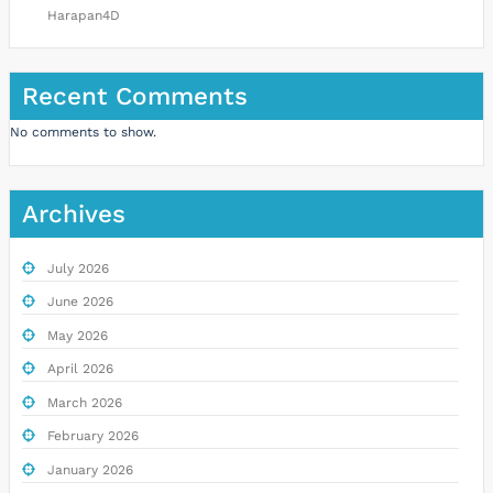
Harapan4D
Recent Comments
No comments to show.
Archives
July 2026
June 2026
May 2026
April 2026
March 2026
February 2026
January 2026