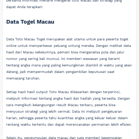
bersama informasi menarik mengenai toto Macau dan strategi yang
dapat Anda terapkan!
Data Togel Macau
Data Toto Macau Togel merupakan alat utama untuk para peserta togel
online untuk memperbesar peluang untung mereka. Dengan melihat data
hasil dari Macau sebelumnya, pemain bisa menganalisa pola dan jalur
nomor yang sering kali muncul. Ini memberi wawasan yang berarti
tentang angka mana yang paling kemungkinan diambil di waktu yang akan
datang, jadi mempermudah dalam pengambilan keputusan saat
memasang taruhan.
Setiap hasil hasil output Toto Macau didasarkan dengan terperinci,
meliputi informasi tentang angka hasil dan hadiah yang tersedia. Dengan
cara mengikuti kelangsungan result Macau terbaru, peserta bisa
menyusun strategi yang lebih cermat. Data ini meliputi pengeluaran
harian, sehingga peserta tahu kuantitas angka yang keluar keluar dalam
rentang waktu tertentu dan dapat merencanakan permainan lebih efisien.
Selain itu, pengumpulan data macau dan juga memberi kesempatan