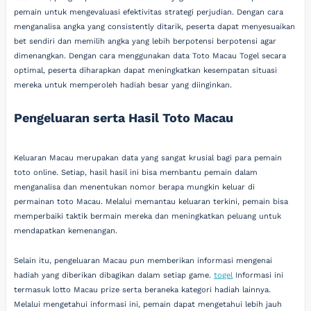
pemain untuk mengevaluasi efektivitas strategi perjudian. Dengan cara
menganalisa angka yang consistently ditarik, peserta dapat menyesuaikan
bet sendiri dan memilih angka yang lebih berpotensi berpotensi agar
dimenangkan. Dengan cara menggunakan data Toto Macau Togel secara
optimal, peserta diharapkan dapat meningkatkan kesempatan situasi
mereka untuk memperoleh hadiah besar yang diinginkan.
Pengeluaran serta Hasil Toto Macau
Keluaran Macau merupakan data yang sangat krusial bagi para pemain
toto online. Setiap, hasil hasil ini bisa membantu pemain dalam
menganalisa dan menentukan nomor berapa mungkin keluar di
permainan toto Macau. Melalui memantau keluaran terkini, pemain bisa
memperbaiki taktik bermain mereka dan meningkatkan peluang untuk
mendapatkan kemenangan.
Selain itu, pengeluaran Macau pun memberikan informasi mengenai
hadiah yang diberikan dibagikan dalam setiap game.
togel
Informasi ini
termasuk lotto Macau prize serta beraneka kategori hadiah lainnya.
Melalui mengetahui informasi ini, pemain dapat mengetahui lebih jauh