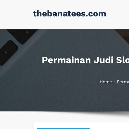
Skip
thebanatees.com
to
content
Permainan Judi Slo
Home
»
Perma