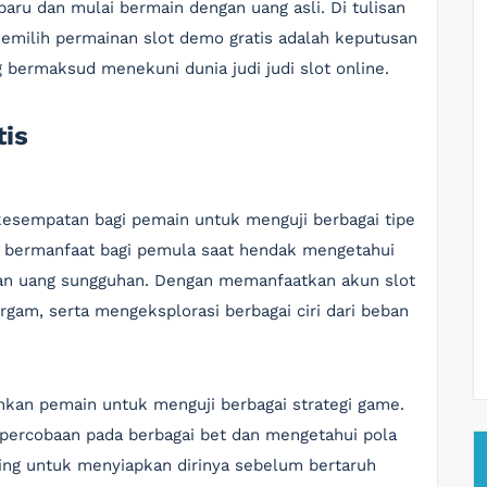
ru dan mulai bermain dengan uang asli. Di tulisan
milih permainan slot demo gratis adalah keputusan
 bermaksud menekuni dunia judi judi slot online.
tis
sempatan bagi pemain untuk menguji berbagai tipe
at bermanfaat bagi pemula saat hendak mengetahui
an uang sungguhan. Dengan memanfaatkan akun slot
gam, serta mengeksplorasi berbagai ciri dari beban
kan pemain untuk menguji berbagai strategi game.
 percobaan pada berbagai bet dan mengetahui pola
ting untuk menyiapkan dirinya sebelum bertaruh