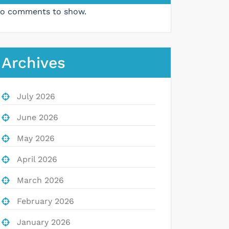
o comments to show.
Archives
July 2026
June 2026
May 2026
April 2026
March 2026
February 2026
January 2026