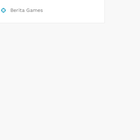
Berita Games