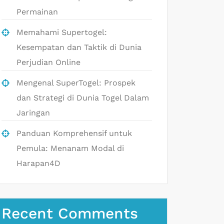
Permainan
Memahami Supertogel:
Kesempatan dan Taktik di Dunia
Perjudian Online
Mengenal SuperTogel: Prospek
dan Strategi di Dunia Togel Dalam
Jaringan
Panduan Komprehensif untuk
Pemula: Menanam Modal di
Harapan4D
Recent Comments