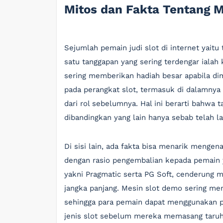
Mitos dan Fakta Tentang M
Sejumlah pemain judi slot di internet yaitu
satu tanggapan yang sering terdengar ialah 
sering memberikan hadiah besar apabila dim
pada perangkat slot, termasuk di dalamnya 
dari rol sebelumnya. Hal ini berarti bahwa 
dibandingkan yang lain hanya sebab telah
Di sisi lain, ada fakta bisa menarik mengena
dengan rasio pengembalian kepada pemain y
yakni Pragmatic serta PG Soft, cenderung 
jangka panjang. Mesin slot demo sering me
sehingga para pemain dapat menggunakan pr
jenis slot sebelum mereka memasang taruh