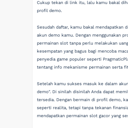
Cukup tekan di link itu, lalu kamu bakal d
profil demo.
Sesudah daftar, kamu bakal mendapatkan 
akun demo kamu. Dengan menggunakan profi
permainan slot tanpa perlu melakukan uang
kesempatan yang bagus bagi mencoba macam
penyedia game populer seperti PragmaticPla
tentang info mekanisme permainan serta fit
Setelah kamu sukses masuk ke dalam akun uj
demo". Di sinilah disinilah Anda dapat memil
tersedia. Dengan bermain di profil demo,
seperti realita, tetapi tanpa tekanan fina
mendapatkan permainan slot gacor yang se