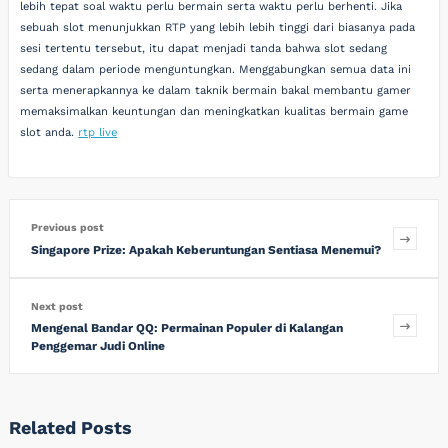
lebih tepat soal waktu perlu bermain serta waktu perlu berhenti. Jika
sebuah slot menunjukkan RTP yang lebih lebih tinggi dari biasanya pada
sesi tertentu tersebut, itu dapat menjadi tanda bahwa slot sedang
sedang dalam periode menguntungkan. Menggabungkan semua data ini
serta menerapkannya ke dalam taknik bermain bakal membantu gamer
memaksimalkan keuntungan dan meningkatkan kualitas bermain game
slot anda.
rtp live
Previous post
Singapore Prize: Apakah Keberuntungan Sentiasa Menemui?
Next post
Mengenal Bandar QQ: Permainan Populer di Kalangan
Penggemar Judi Online
Related Posts