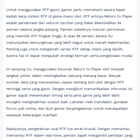
Untuk menggunakan RTP gacor, gamer perlu memahami secara tepat
kaidah kerja sistem RTP di game mesin slot. RTP artinya Return to Player
adalah persentase dari seluruh taruhan yang bakal dikembalikan ke
pemain selama jangka panjang. Pemain sebaiknya mencari permainan
yang memiliki RTP tingkat tinggi, di atas 96 persen, karena itu
menunjukkan kemungkinan yang lebih bagus untuk meraih keberhasilan.
Penting juga untuk mengamati variasi RTP setiap mesin yang dipilih,
karena hal ini dapat mengubah strategi bermain serta pengelolaan modal.
Di samping itu, menggunakan bocoran Return to Player slot menjadi
langkah pintar dalam meningkatkan peluang menang besar. Banyak
sumber data yang menawarkan ulasan tentang slot-slot dengan RTP
tertinggi serta yang gacor. Dengan mengikuti memanfaatkan informasi ini,
gamer dapat menentukan timing serta jenis game yang lebih lebih
mungkin menghadirkan output baik. Lakukan riset mendalam, gunakan
forum judi online, dan ikuti gamer berpengalaman untuk mendapatkan
wawasan keterangan manfaat.
Selanjutnya, pengetahuan soal RTP live amat krusial. Dengan memantau
memantau RTP dalam real-time, pemain dapat mengambil penilaian yang