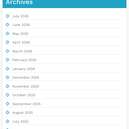
Archives
July 2026
June 2026
May 2026
April 2026
March 2026
February 2026
January 2026
December 2025
November 2025
October 2025
September 2025
August 2025
July 2025