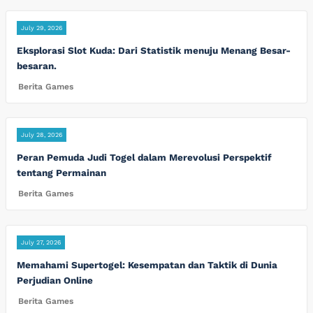
July 29, 2026
Eksplorasi Slot Kuda: Dari Statistik menuju Menang Besar-
besaran.
Berita Games
July 28, 2026
Peran Pemuda Judi Togel dalam Merevolusi Perspektif
tentang Permainan
Berita Games
July 27, 2026
Memahami Supertogel: Kesempatan dan Taktik di Dunia
Perjudian Online
Berita Games