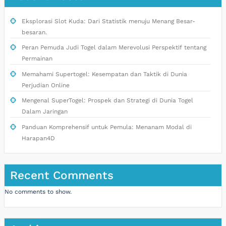
Eksplorasi Slot Kuda: Dari Statistik menuju Menang Besar-
besaran.
Peran Pemuda Judi Togel dalam Merevolusi Perspektif tentang
Permainan
Memahami Supertogel: Kesempatan dan Taktik di Dunia
Perjudian Online
Mengenal SuperTogel: Prospek dan Strategi di Dunia Togel
Dalam Jaringan
Panduan Komprehensif untuk Pemula: Menanam Modal di
Harapan4D
Recent Comments
No comments to show.