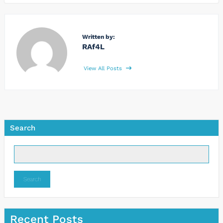
Written by:
RAf4L
View All Posts
Search
Search
Recent Posts