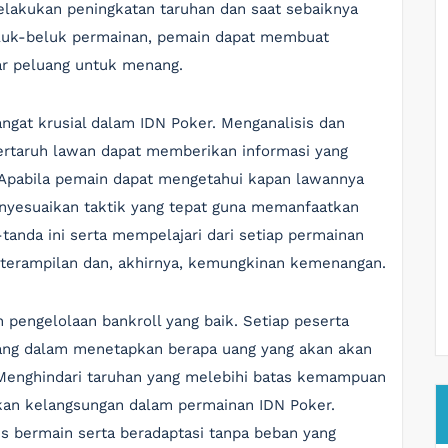
elakukan peningkatan taruhan dan saat sebaiknya
luk-beluk permainan, pemain dapat membuat
r peluang untuk menang.
angat krusial dalam IDN Poker. Menganalisis dan
rtaruh lawan dapat memberikan informasi yang
 Apabila pemain dapat mengetahui kapan lawannya
enyesuaikan taktik yang tepat guna memanfaatkan
anda ini serta mempelajari dari setiap permainan
eterampilan dan, akhirnya, kemungkinan kemenangan.
h pengelolaan bankroll yang baik. Setiap peserta
ang dalam menetapkan berapa uang yang akan akan
 Menghindari taruhan yang melebihi batas kemampuan
kan kelangsungan dalam permainan IDN Poker.
rus bermain serta beradaptasi tanpa beban yang