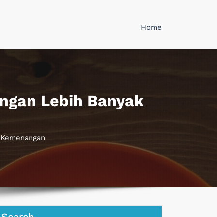
Home
engan Lebih Banyak
k Kemenangan
Search