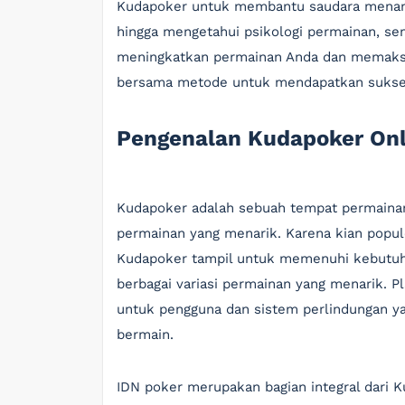
Kudapoker untuk membantu saudara menang 
hingga mengetahui psikologi permainan, se
meningkatkan permainan Anda dan memaksim
bersama metode untuk mendapatkan sukses
Pengenalan Kudapoker Onl
Kudapoker adalah sebuah tempat permainan
permainan yang menarik. Karena kian popul
Kudapoker tampil untuk memenuhi kebutu
berbagai variasi permainan yang menarik. P
untuk pengguna dan sistem perlindungan y
bermain.
IDN poker merupakan bagian integral dari 