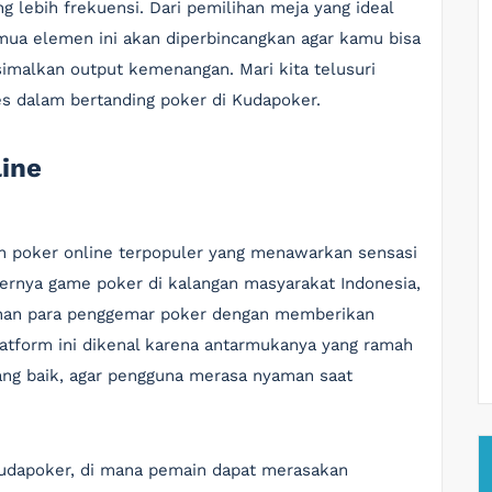
lebih frekuensi. Dari pemilihan meja yang ideal
mua elemen ini akan diperbincangkan agar kamu bisa
alkan output kemenangan. Mari kita telusuri
 dalam bertanding poker di Kudapoker.
ine
 poker online terpopuler yang menawarkan sensasi
ernya game poker di kalangan masyarakat Indonesia,
han para penggemar poker dengan memberikan
latform ini dikenal karena antarmukanya yang ramah
ang baik, agar pengguna merasa nyaman saat
Kudapoker, di mana pemain dapat merasakan