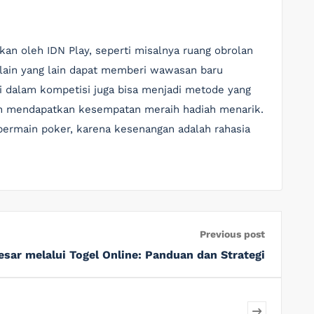
an oleh IDN Play, seperti misalnya ruang obrolan
lain yang lain dapat memberi wawasan baru
i dalam kompetisi juga bisa menjadi metode yang
 mendapatkan kesempatan meraih hadiah menarik.
 bermain poker, karena kesenangan adalah rahasia
Previous post
sar melalui Togel Online: Panduan dan Strategi