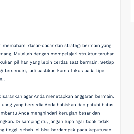
gar memahami dasar-dasar dan strategi bermain yang
ang. Mulailah dengan mempelajari struktur taruhan
kukan pilihan yang lebih cerdas saat bermain. Setiap
i tersendiri, jadi pastikan kamu fokus pada tipe
ai.
isarankan agar Anda menetapkan anggaran bermain.
uang yang bersedia Anda habiskan dan patuhi batas
embantu Anda menghindari kerugian besar dan
an. Di samping itu, jangan lupa agar tidak tidak
ng tinggi, sebab ini bisa berdampak pada keputusan