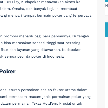
at IDN Play, Kudapoker menawarkan akses ke
N
old’em, Omaha, dan banyak lagi. Ini membuat
yang mencari tempat bermain poker yang terpercaya
 promosi menarik bagi para pemainnya. Di tengah
n bisa merasakan sensasi tinggi saat bersaing
fitur dan layanan yang ditawarkan, Kudapoker
uk semua pecinta poker di Indonesia.
 Poker
enai aturan permainan adalah faktor utama dalam
ahami bermacam-macam jenis permainan poker yang,
, dalam permainan Texas Hold’em, krusial untuk