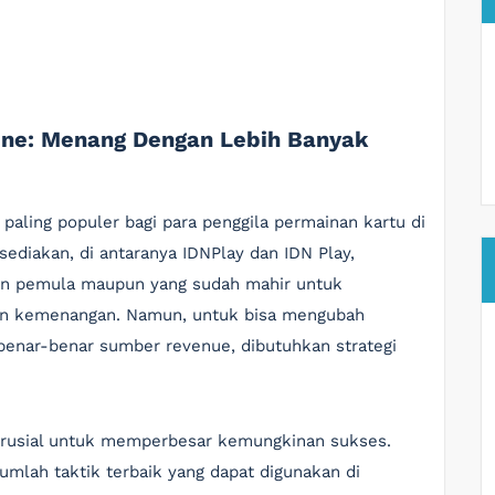
line: Menang Dengan Lebih Banyak
paling populer bagi para penggila permainan kartu di
ediakan, di antaranya IDNPlay dan IDN Play,
n pemula maupun yang sudah mahir untuk
an kemenangan. Namun, untuk bisa mengubah
i benar-benar sumber revenue, dibutuhkan strategi
 krusial untuk memperbesar kemungkinan sukses.
jumlah taktik terbaik yang dapat digunakan di