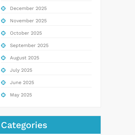
December 2025
November 2025
October 2025
September 2025
August 2025
July 2025
June 2025
May 2025
Categories