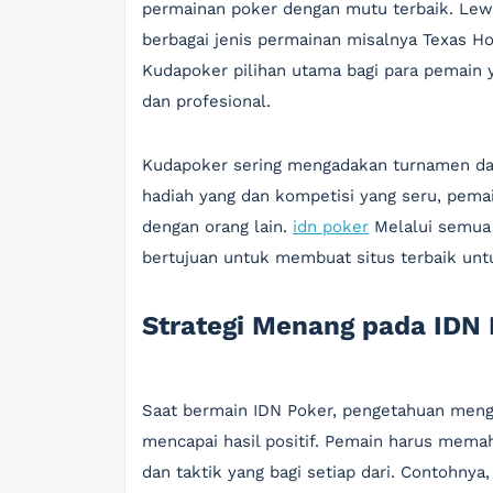
permainan poker dengan mutu terbaik. Lew
berbagai jenis permainan misalnya Texas H
Kudapoker pilihan utama bagi para pemain 
dan profesional.
Kudapoker sering mengadakan turnamen dan
hadiah yang dan kompetisi yang seru, pemai
dengan orang lain.
idn poker
Melalui semua 
bertujuan untuk membuat situs terbaik unt
Strategi Menang pada IDN
Saat bermain IDN Poker, pengetahuan meng
mencapai hasil positif. Pemain harus mem
dan taktik yang bagi setiap dari. Contohnya