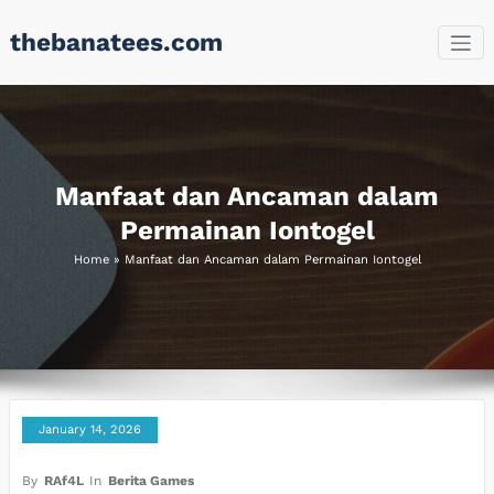
Skip
thebanatees.com
to
content
Manfaat dan Ancaman dalam
Permainan Iontogel
Home
»
Manfaat dan Ancaman dalam Permainan Iontogel
January 14, 2026
By
RAf4L
In
Berita Games