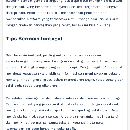
platform tempat game berlangsung. Beberapa situs mungkin tidak diatur
dengan baik, yang berpotensi menyebabkan kecurangan atau hilangnya
data pribadi. Petaruh harus selalu melaksanakan penelitian dan
menentukan platform yang terpercaya untuk menghindari risiko-risiko.
Dengan tindakan pencegahan yang tepat, bahaya ini bisa dikurangi.
Tips Bermain Iontogel
Saat bermain iontogel, penting untuk memahami corak dan
kecenderungan dalam game. Luangkan sejenak guna meneliti rekor yang
lalu dan lihat angka-angka yang sering tampil. Dengan begitu, Anda dapat
membuat keputusan yang lebih terinformasi dan meningkatkan peluang
menang. Hindari grusa-grusu dalam menentukan angka, tetap tenang dan
teliti pada setiap yang dilakukan.
Pengelolaan keuangan adalah rahasia sukses dalam memainkan ion togel.
Tentukan budget yang jelas dan ikuti batas tersebut. Jangan sekali-kali
menghabiskan uang lebih dari apa kamu mampu bagi kehilangan. Melalui
mengelola bankroll secara cerdas, Anda bisa memainkan lebih panjang
dan menikmati permainan tanpa tekanan keuangan. Utamakan
kesenangan daripada hanya mengejar profit.