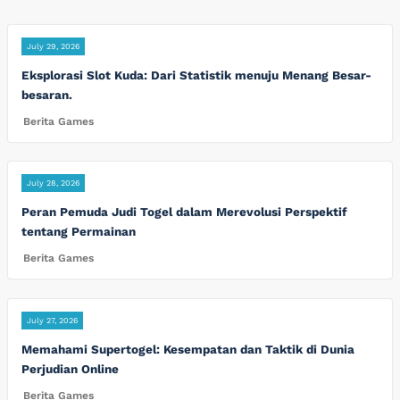
July 29, 2026
Eksplorasi Slot Kuda: Dari Statistik menuju Menang Besar-
besaran.
Berita Games
July 28, 2026
Peran Pemuda Judi Togel dalam Merevolusi Perspektif
tentang Permainan
Berita Games
July 27, 2026
Memahami Supertogel: Kesempatan dan Taktik di Dunia
Perjudian Online
Berita Games