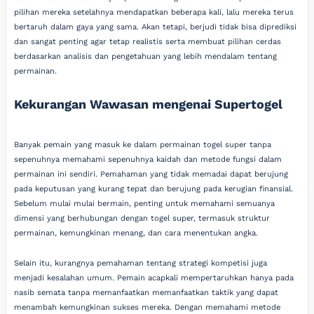
pilihan mereka setelahnya mendapatkan beberapa kali, lalu mereka terus
bertaruh dalam gaya yang sama. Akan tetapi, berjudi tidak bisa diprediksi
dan sangat penting agar tetap realistis serta membuat pilihan cerdas
berdasarkan analisis dan pengetahuan yang lebih mendalam tentang
permainan.
Kekurangan Wawasan mengenai Supertogel
Banyak pemain yang masuk ke dalam permainan togel super tanpa
sepenuhnya memahami sepenuhnya kaidah dan metode fungsi dalam
permainan ini sendiri. Pemahaman yang tidak memadai dapat berujung
pada keputusan yang kurang tepat dan berujung pada kerugian finansial.
Sebelum mulai mulai bermain, penting untuk memahami semuanya
dimensi yang berhubungan dengan togel super, termasuk struktur
permainan, kemungkinan menang, dan cara menentukan angka.
Selain itu, kurangnya pemahaman tentang strategi kompetisi juga
menjadi kesalahan umum. Pemain acapkali mempertaruhkan hanya pada
nasib semata tanpa memanfaatkan memanfaatkan taktik yang dapat
menambah kemungkinan sukses mereka. Dengan memahami metode