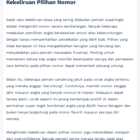
Kekeliruan Pilihan Nomor
Salah satu kekeliruan biasa yang sering dilakukan pemain supertogel
adalah mengambil nomor secara sembarangan. Banyak beberapa
melakukan pemilihan angka berdasarkan emosi atau keberuntungan
dengan tanpa memperhatikan pendekatan yang lebih baik. Pilihan yang
tidak beralasan ini bisa mengakibatkan kerugian yang berulang dan
menyebabkan para pemain merasakan frustrasi. Penting untuk
memahami bahwa tiap angka memiliki kesempatan serupa dan pemakaian
cara tertentu pada pilihan nomor dapat menambah peluang untung.
Selain itu, beberapa pemain cenderung jatuh pada corak angka tertentu
yang mereka anggap "beruntung". Contohnya, memilih nomor tanggal
lahir maupun angka yang banyak muncul di impian. Walaupun dapat
terasa alami, corak seperti ini jarang berdampak positif. Di dalam
permainan super togel, kombinasi angka yang dipilih harus beragam dan
bukan hanya tergantung pada nomor favorit maupun percaya diri
semata.
Menghindari kekeliruan dalam pilihan nomor juga menandakan menjauh
dari overconfidence. Banyak pemain sering merasa terlalu pede atas