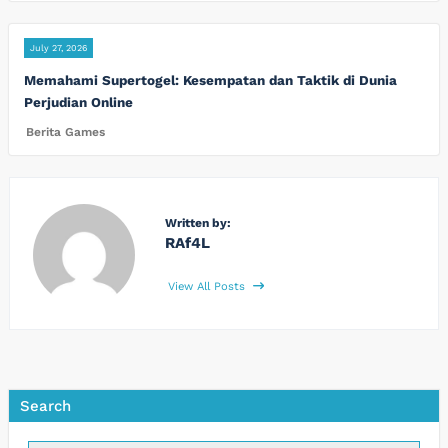
July 27, 2026
Memahami Supertogel: Kesempatan dan Taktik di Dunia
Perjudian Online
Berita Games
Written by:
RAf4L
View All Posts
Search