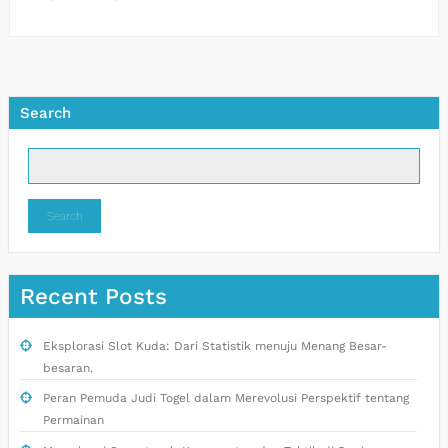
Search
Search
Recent Posts
Eksplorasi Slot Kuda: Dari Statistik menuju Menang Besar-
besaran.
Peran Pemuda Judi Togel dalam Merevolusi Perspektif tentang
Permainan