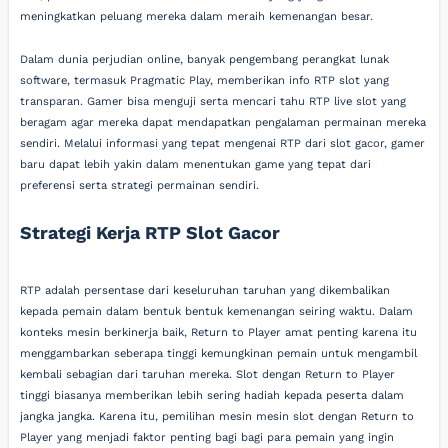
meningkatkan peluang mereka dalam meraih kemenangan besar.
Dalam dunia perjudian online, banyak pengembang perangkat lunak
software, termasuk Pragmatic Play, memberikan info RTP slot yang
transparan. Gamer bisa menguji serta mencari tahu RTP live slot yang
beragam agar mereka dapat mendapatkan pengalaman permainan mereka
sendiri. Melalui informasi yang tepat mengenai RTP dari slot gacor, gamer
baru dapat lebih yakin dalam menentukan game yang tepat dari
preferensi serta strategi permainan sendiri.
Strategi Kerja RTP Slot Gacor
RTP adalah persentase dari keseluruhan taruhan yang dikembalikan
kepada pemain dalam bentuk bentuk kemenangan seiring waktu. Dalam
konteks mesin berkinerja baik, Return to Player amat penting karena itu
menggambarkan seberapa tinggi kemungkinan pemain untuk mengambil
kembali sebagian dari taruhan mereka. Slot dengan Return to Player
tinggi biasanya memberikan lebih sering hadiah kepada peserta dalam
jangka jangka. Karena itu, pemilihan mesin mesin slot dengan Return to
Player yang menjadi faktor penting bagi bagi para pemain yang ingin