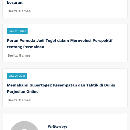
besaran.
Berita Games
July 28, 2026
Peran Pemuda Judi Togel dalam Merevolusi Perspektif
tentang Permainan
Berita Games
July 27, 2026
Memahami Supertogel: Kesempatan dan Taktik di Dunia
Perjudian Online
Berita Games
Written by: