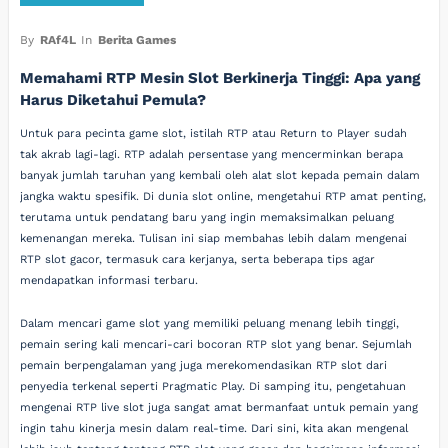
By
RAf4L
In
Berita Games
Memahami RTP Mesin Slot Berkinerja Tinggi: Apa yang
Harus Diketahui Pemula?
Untuk para pecinta game slot, istilah RTP atau Return to Player sudah
tak akrab lagi-lagi. RTP adalah persentase yang mencerminkan berapa
banyak jumlah taruhan yang kembali oleh alat slot kepada pemain dalam
jangka waktu spesifik. Di dunia slot online, mengetahui RTP amat penting,
terutama untuk pendatang baru yang ingin memaksimalkan peluang
kemenangan mereka. Tulisan ini siap membahas lebih dalam mengenai
RTP slot gacor, termasuk cara kerjanya, serta beberapa tips agar
mendapatkan informasi terbaru.
Dalam mencari game slot yang memiliki peluang menang lebih tinggi,
pemain sering kali mencari-cari bocoran RTP slot yang benar. Sejumlah
pemain berpengalaman yang juga merekomendasikan RTP slot dari
penyedia terkenal seperti Pragmatic Play. Di samping itu, pengetahuan
mengenai RTP live slot juga sangat amat bermanfaat untuk pemain yang
ingin tahu kinerja mesin dalam real-time. Dari sini, kita akan mengenal