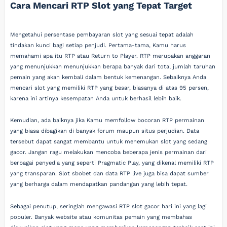
Cara Mencari RTP Slot yang Tepat Target
Mengetahui persentase pembayaran slot yang sesuai tepat adalah
tindakan kunci bagi setiap penjudi. Pertama-tama, Kamu harus
memahami apa itu RTP atau Return to Player. RTP merupakan anggaran
yang menunjukkan menunjukkan berapa banyak dari total jumlah taruhan
pemain yang akan kembali dalam bentuk kemenangan. Sebaiknya Anda
mencari slot yang memiliki RTP yang besar, biasanya di atas 95 persen,
karena ini artinya kesempatan Anda untuk berhasil lebih baik.
Kemudian, ada baiknya jika Kamu memfollow bocoran RTP permainan
yang biasa dibagikan di banyak forum maupun situs perjudian. Data
tersebut dapat sangat membantu untuk menemukan slot yang sedang
gacor. Jangan ragu melakukan mencoba beberapa jenis permainan dari
berbagai penyedia yang seperti Pragmatic Play, yang dikenal memiliki RTP
yang transparan. Slot sbobet dan data RTP live juga bisa dapat sumber
yang berharga dalam mendapatkan pandangan yang lebih tepat.
Sebagai penutup, seringlah mengawasi RTP slot gacor hari ini yang lagi
populer. Banyak website atau komunitas pemain yang membahas