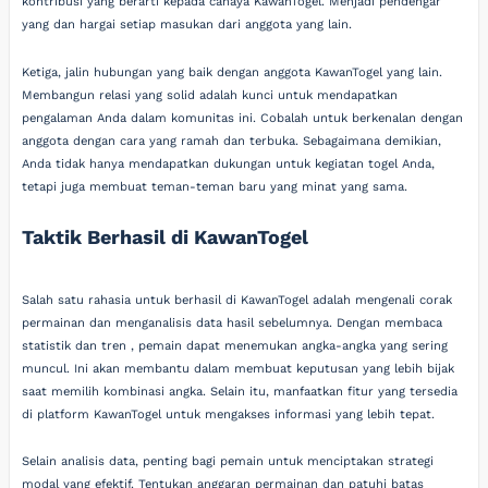
kontribusi yang berarti kepada cahaya KawanTogel. Menjadi pendengar
yang dan hargai setiap masukan dari anggota yang lain.
Ketiga, jalin hubungan yang baik dengan anggota KawanTogel yang lain.
Membangun relasi yang solid adalah kunci untuk mendapatkan
pengalaman Anda dalam komunitas ini. Cobalah untuk berkenalan dengan
anggota dengan cara yang ramah dan terbuka. Sebagaimana demikian,
Anda tidak hanya mendapatkan dukungan untuk kegiatan togel Anda,
tetapi juga membuat teman-teman baru yang minat yang sama.
Taktik Berhasil di KawanTogel
Salah satu rahasia untuk berhasil di KawanTogel adalah mengenali corak
permainan dan menganalisis data hasil sebelumnya. Dengan membaca
statistik dan tren , pemain dapat menemukan angka-angka yang sering
muncul. Ini akan membantu dalam membuat keputusan yang lebih bijak
saat memilih kombinasi angka. Selain itu, manfaatkan fitur yang tersedia
di platform KawanTogel untuk mengakses informasi yang lebih tepat.
Selain analisis data, penting bagi pemain untuk menciptakan strategi
modal yang efektif. Tentukan anggaran permainan dan patuhi batas