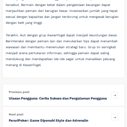
tersebut. Bermain dengan ketat dalam pengelolaan keuangan dapat
menjauhkan pemain dari kerugian besar. Investasikan jumlah yang tepat
sesuai dengan kapasitas dan jangan terdorong untuk mengasak kerugian
dengan bett yang tinggi.
Terakhir, ikut dengan grup KawanTogel dapat menjadi keuntungan besar.
Berinteraksi dengan pemain lain dan menukarkan tips dapat menambah
wawasan dan membantu menemukan strategi baru. Grup ini seringkali
menjadi arena pertukaran informasi, sehingga pemain dapat saling
mendukung dan mendapatkan ide-ide segar untuk menaikkan peluang
menang di KawanTogel.
Previous post
Ulasan Pengguna: Cerita Sukses dan Pengalaman Pengguna
Next post
FerariPoker: Game Dipenuhi Style dan Adrenalin