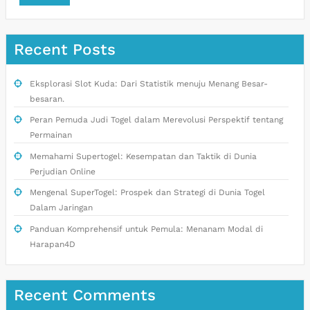
Recent Posts
Eksplorasi Slot Kuda: Dari Statistik menuju Menang Besar-
besaran.
Peran Pemuda Judi Togel dalam Merevolusi Perspektif tentang
Permainan
Memahami Supertogel: Kesempatan dan Taktik di Dunia
Perjudian Online
Mengenal SuperTogel: Prospek dan Strategi di Dunia Togel
Dalam Jaringan
Panduan Komprehensif untuk Pemula: Menanam Modal di
Harapan4D
Recent Comments