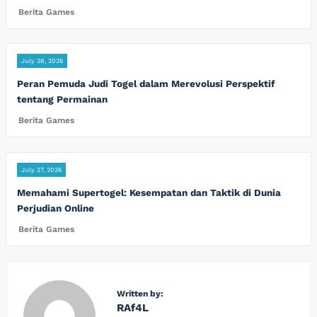
Berita Games
July 28, 2026
Peran Pemuda Judi Togel dalam Merevolusi Perspektif
tentang Permainan
Berita Games
July 27, 2026
Memahami Supertogel: Kesempatan dan Taktik di Dunia
Perjudian Online
Berita Games
Written by:
RAf4L