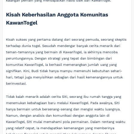
kalangan pemain yang mendapatkan nasib baik dari KawanTogel.
Kisah Keberhasilan Anggota Komunitas
KawanTogel
Kisah sukses yang pertama datang dari seorang pemuda, seorang skeptis
terhadap dunia togel. Sesudah mendengar banyak cerita menarik dari
teman-temannya yang bermain di KawanTogel, ia akhirnya mencoba
peruntungannya. Dengan strategi yang tepat dan bimbingan dari
komunitas KawanTogel, ia berhasil memenangkan jumlah uang yang
signifikan. Kini, Budi tidak hanya mampu memenuhi kebutuhan sehari-
hari, tetapi juga menyisihkan sebagian dari hasil kemenangannya untuk
berinvestasi.
Tidak kalah menarik adalah cerita Siti, seorang ibu rumah tangga yang
menemukan kebahagiaan baru melalui KawanTogel. Pada awalnya, Siti
hanya bermain untuk bersenang-senang dan mengisi waktu luangnya.
Namun, dengan analisis dan komunikasi dengan anggota lain di
KawanTogel, Siti mulai memahami pola permainan. Dalam rentang waktu
yang relatif cepat, ia mendapatkan kemenangan yang memberinya