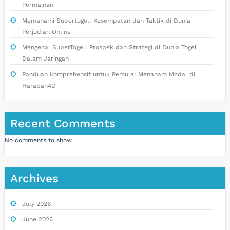
Permainan
Memahami Supertogel: Kesempatan dan Taktik di Dunia
Perjudian Online
Mengenal SuperTogel: Prospek dan Strategi di Dunia Togel
Dalam Jaringan
Panduan Komprehensif untuk Pemula: Menanam Modal di
Harapan4D
Recent Comments
No comments to show.
Archives
July 2026
June 2026