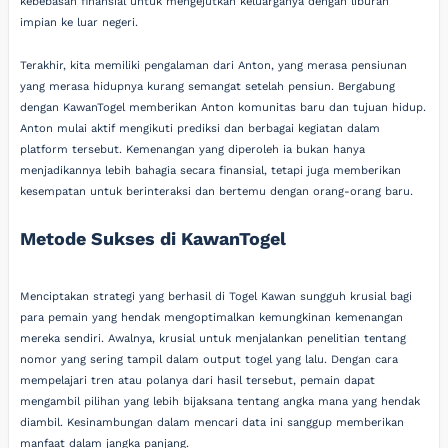
kebebasan finansial untuk mengejutkan keluarganya dengan liburan
impian ke luar negeri.
Terakhir, kita memiliki pengalaman dari Anton, yang merasa pensiunan
yang merasa hidupnya kurang semangat setelah pensiun. Bergabung
dengan KawanTogel memberikan Anton komunitas baru dan tujuan hidup.
Anton mulai aktif mengikuti prediksi dan berbagai kegiatan dalam
platform tersebut. Kemenangan yang diperoleh ia bukan hanya
menjadikannya lebih bahagia secara finansial, tetapi juga memberikan
kesempatan untuk berinteraksi dan bertemu dengan orang-orang baru.
Metode Sukses di KawanTogel
Menciptakan strategi yang berhasil di Togel Kawan sungguh krusial bagi
para pemain yang hendak mengoptimalkan kemungkinan kemenangan
mereka sendiri. Awalnya, krusial untuk menjalankan penelitian tentang
nomor yang sering tampil dalam output togel yang lalu. Dengan cara
mempelajari tren atau polanya dari hasil tersebut, pemain dapat
mengambil pilihan yang lebih bijaksana tentang angka mana yang hendak
diambil. Kesinambungan dalam mencari data ini sanggup memberikan
manfaat dalam jangka panjang.