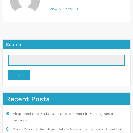
View All Posts
Search
Search
Recent Posts
Eksplorasi Slot Kuda: Dari Statistik menuju Menang Besar-
besaran.
Peran Pemuda Judi Togel dalam Merevolusi Perspektif tentang