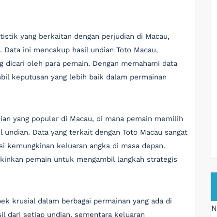
istik yang berkaitan dengan perjudian di Macau,
a. Data ini mencakup hasil undian Toto Macau,
ng dicari oleh para pemain. Dengan memahami data
bil keputusan yang lebih baik dalam permainan
dian yang populer di Macau, di mana pemain memilih
l undian. Data yang terkait dengan Toto Macau sangat
si kemungkinan keluaran angka di masa depan.
gkinkan pemain untuk mengambil langkah strategis
ek krusial dalam berbagai permainan yang ada di
N
l dari setiap undian, sementara keluaran