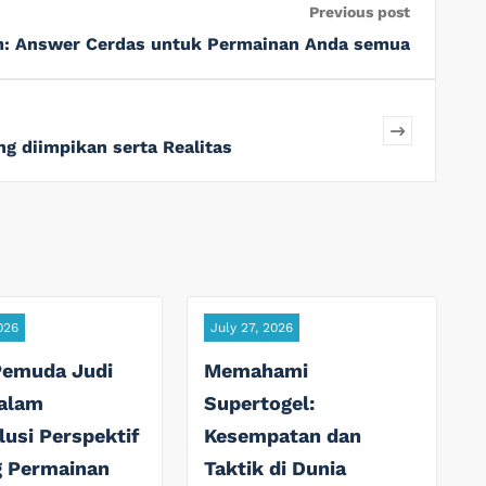
Previous post
m: Answer Cerdas untuk Permainan Anda semua
ng diimpikan serta Realitas
026
July 27, 2026
Pemuda Judi
Memahami
dalam
Supertogel:
usi Perspektif
Kesempatan dan
g Permainan
Taktik di Dunia