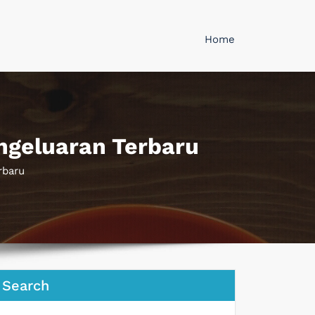
Home
ngeluaran Terbaru
rbaru
Search