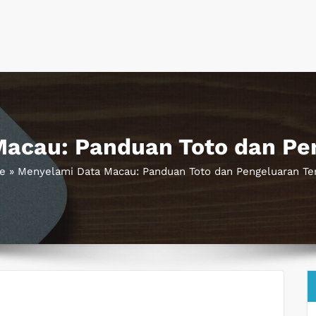
acau: Panduan Toto dan Pe
e
»
Menyelami Data Macau: Panduan Toto dan Pengeluaran Te