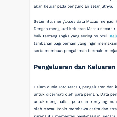
akan keluar pada pengundian selanjutnya.
Selain itu, mengakses data Macau menjadi 
Dengan mengikuti keluaran Macau secara r
baik tentang angka yang sering muncul.
Kel
tambahan bagi pemain yang ingin memaksim
serta membuat pengalaman bermain menjadi
Pengeluaran dan Keluaran
Dalam dunia Toto Macau, pengeluaran dan k
untuk dicermati oleh para pemain. Data pe
untuk menganalisis pola dan tren yang mung
oleh Macau Pools membawa cerita dan stra
karena itu, memantau hasil-hasil ini secara 