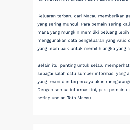
Keluaran terbaru dari Macau memberikan g
yang sering muncul. Para pemain sering ka
mana yang mungkin memiliki peluang lebih t
menggunakan data pengeluaran yang valid d
yang lebih baik untuk memilih angka yang a
Selain itu, penting untuk selalu memperhat
sebagai salah satu sumber informasi yang 
yang resmi dan terpercaya akan mengurangi
Dengan semua informasi ini, para pemain da
setiap undian Toto Macau.