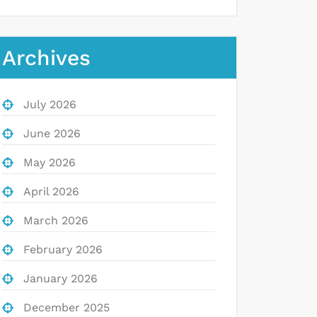
Archives
July 2026
June 2026
May 2026
April 2026
March 2026
February 2026
January 2026
December 2025