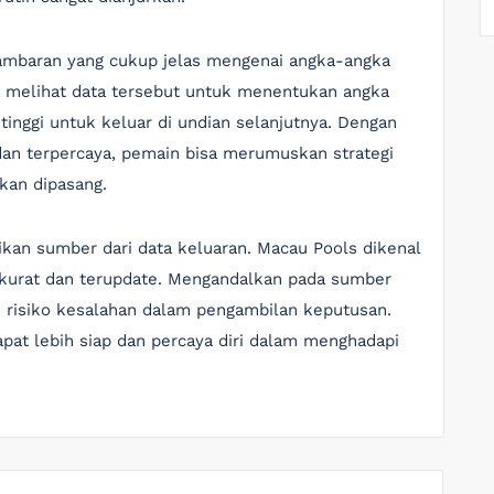
ambaran yang cukup jelas mengenai angka-angka
li melihat data tersebut untuk menentukan angka
inggi untuk keluar di undian selanjutnya. Dengan
an terpercaya, pemain bisa merumuskan strategi
kan dipasang.
ikan sumber dari data keluaran. Macau Pools dikenal
akurat dan terupdate. Mengandalkan pada sumber
 risiko kesalahan dalam pengambilan keputusan.
pat lebih siap dan percaya diri dalam menghadapi