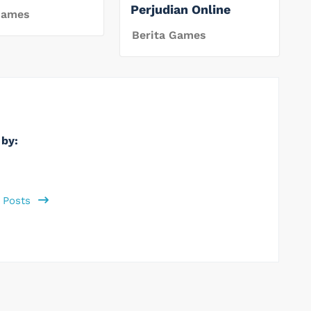
Perjudian Online
Games
Berita Games
 by:
l Posts