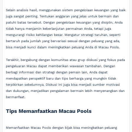
Selain analisis hasil, menggunakan sistem pengelolaan keuangan yang baik
juga sangat penting. Tentukan anggaran yang jelas untuk bermain dan
patuhi batas tersebut. Dengan pengelolaan keuangan yang disiplin, Anda
tidak hanya menjamin keberlanjutan permainan Anda, tetapi juga
mengurangi risiko kehilangan besar. Mengatur strategi taruhan, seperti
bertaruh pada jumlah yang bervariasi sesuai dengan peluang yang ada,
bisa menjadi kunci dalam meningkatkan peluang Anda di Macau Pools.
Terakhir, bergabung dengan komunitas atau grup diskusi yang fokus pada
pengeluaran Macau dapat memberikan wawasan tambahan. Dengan
berbagi informasi dan strategi dengan pemain lain, Anda dapat
mendapatkan perspektif baru dan tips berharga yang mungkin tidak
terpikirkan sebelumnya. Diskusi ini juga bisa menjadi sumber motivasi
dan dukungan, menjadikan pengalaman bermain lebih menyenangkan dan
bermanfaat.
Tips Memanfaatkan Macau Pools
Memanfaatkan Macau Pools dengan bijak bisa meningkatkan peluang