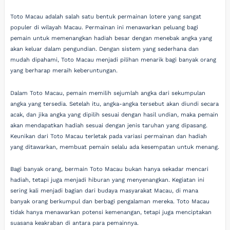
Toto Macau adalah salah satu bentuk permainan lotere yang sangat
populer di wilayah Macau. Permainan ini menawarkan peluang bagi
pemain untuk memenangkan hadiah besar dengan menebak angka yang
akan keluar dalam pengundian. Dengan sistem yang sederhana dan
mudah dipahami, Toto Macau menjadi pilihan menarik bagi banyak orang
yang berharap meraih keberuntungan.
Dalam Toto Macau, pemain memilih sejumlah angka dari sekumpulan
angka yang tersedia. Setelah itu, angka-angka tersebut akan diundi secara
acak, dan jika angka yang dipilih sesuai dengan hasil undian, maka pemain
akan mendapatkan hadiah sesuai dengan jenis taruhan yang dipasang.
Keunikan dari Toto Macau terletak pada variasi permainan dan hadiah
yang ditawarkan, membuat pemain selalu ada kesempatan untuk menang.
Bagi banyak orang, bermain Toto Macau bukan hanya sekadar mencari
hadiah, tetapi juga menjadi hiburan yang menyenangkan. Kegiatan ini
sering kali menjadi bagian dari budaya masyarakat Macau, di mana
banyak orang berkumpul dan berbagi pengalaman mereka. Toto Macau
tidak hanya menawarkan potensi kemenangan, tetapi juga menciptakan
suasana keakraban di antara para pemainnya.