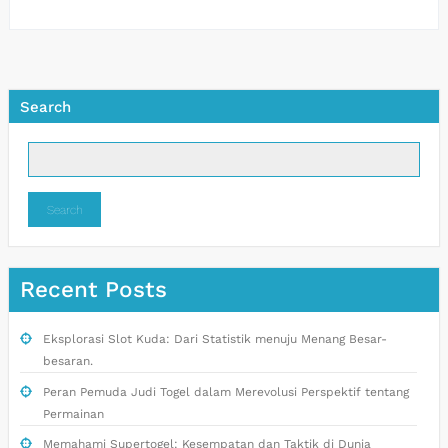
Search
Search
Recent Posts
Eksplorasi Slot Kuda: Dari Statistik menuju Menang Besar-
besaran.
Peran Pemuda Judi Togel dalam Merevolusi Perspektif tentang
Permainan
Memahami Supertogel: Kesempatan dan Taktik di Dunia