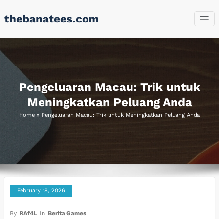
Skip
thebanatees.com
to
content
Pengeluaran Macau: Trik untuk
Meningkatkan Peluang Anda
Home
»
Pengeluaran Macau: Trik untuk Meningkatkan Peluang Anda
February 18, 2026
By
RAf4L
In
Berita Games