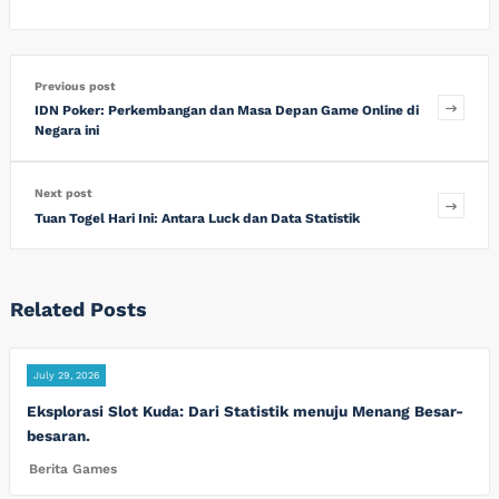
Previous post
IDN Poker: Perkembangan dan Masa Depan Game Online di
Negara ini
Next post
Tuan Togel Hari Ini: Antara Luck dan Data Statistik
Related Posts
July 29, 2026
Eksplorasi Slot Kuda: Dari Statistik menuju Menang Besar-
besaran.
Berita Games