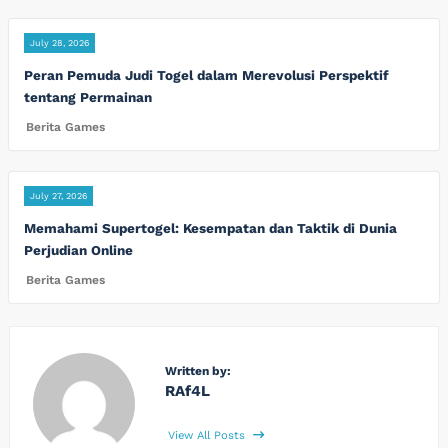
July 28, 2026
Peran Pemuda Judi Togel dalam Merevolusi Perspektif
tentang Permainan
Berita Games
July 27, 2026
Memahami Supertogel: Kesempatan dan Taktik di Dunia
Perjudian Online
Berita Games
Written by:
RAf4L
View All Posts