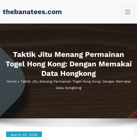
Skip
thebanatees.com
to
content
Taktik Jitu Menang Permainan
Togel Hong Kong: Dengan Memakai
Data Hongkong
Home
»
Taktik Jitu Menang Permainan Togel Hong Kong: Dengan Memakai
Data Hongkong
March 20, 2026