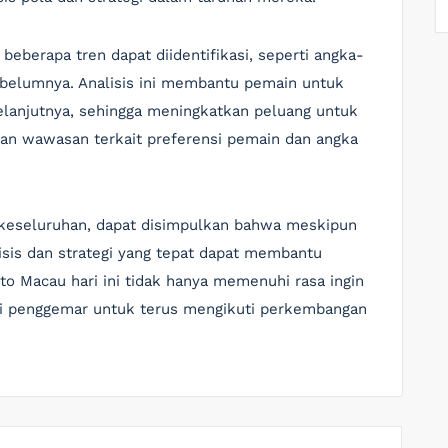
beberapa tren dapat diidentifikasi, seperti angka-
ebelumnya. Analisis ini membantu pemain untuk
anjutnya, sehingga meningkatkan peluang untuk
an wawasan terkait preferensi pemain dan angka
keseluruhan, dapat disimpulkan bahwa meskipun
isis dan strategi yang tepat dapat membantu
to Macau hari ini tidak hanya memenuhi rasa ingin
agi penggemar untuk terus mengikuti perkembangan