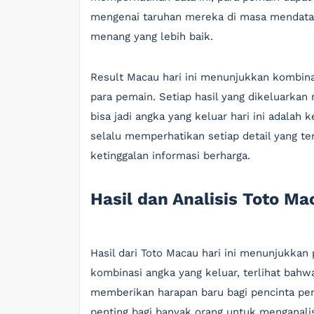
mengenai taruhan mereka di masa mendatang
menang yang lebih baik.
Result Macau hari ini menunjukkan kombin
para pemain. Setiap hasil yang dikeluarkan
bisa jadi angka yang keluar hari ini adalah
selalu memperhatikan setiap detail yang ter
ketinggalan informasi berharga.
Hasil dan Analisis Toto Ma
Hasil dari Toto Macau hari ini menunjukkan
kombinasi angka yang keluar, terlihat bahw
memberikan harapan baru bagi pencinta perm
penting bagi banyak orang untuk menganalis