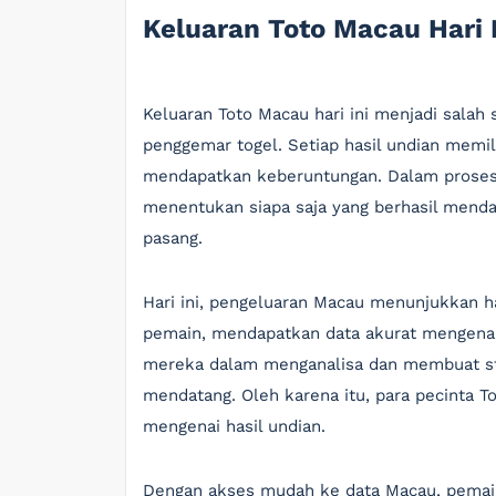
Keluaran Toto Macau Hari 
Keluaran Toto Macau hari ini menjadi salah 
penggemar togel. Setiap hasil undian memil
mendapatkan keberuntungan. Dalam proses 
menentukan siapa saja yang berhasil mend
pasang.
Hari ini, pengeluaran Macau menunjukkan ha
pemain, mendapatkan data akurat mengenai 
mereka dalam menganalisa dan membuat str
mendatang. Oleh karena itu, para pecinta T
mengenai hasil undian.
Dengan akses mudah ke data Macau, pemain