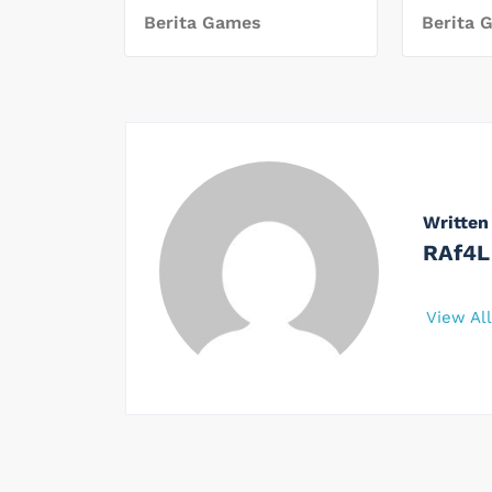
Berita Games
Berita 
Written
RAf4L
View Al