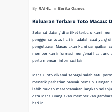
By
RAf4L
In
Berita Games
Keluaran Terbaru Toto Macau: D
Selamat datang di artikel terbaru kami meng
penggemar toto, hari ini adalah saat yang 
pengeluaran Macau akan kami sampaikan s
memberikan informasi mengenai hasil undian
perlu mencari informasi lain.
Macau Toto dikenal sebagai salah satu per
menarik perhatian banyak pemain. Dengan m
lebih mudah merencanakan langkah selanjutn
data Macau yang akan memberikan gambaran 
hari ini.