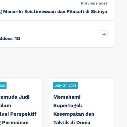
Previous post
 Menarik: Keistimewaan dan Filosofi di Sisinya
ddess 4D
026
July 27, 2026
Pemuda Judi
Memahami
dalam
Supertogel:
usi Perspektif
Kesempatan dan
g Permainan
Taktik di Dunia