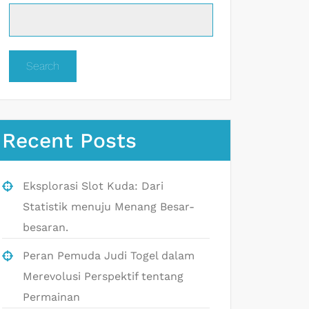
Search
Recent Posts
Eksplorasi Slot Kuda: Dari
Statistik menuju Menang Besar-
besaran.
Peran Pemuda Judi Togel dalam
Merevolusi Perspektif tentang
Permainan