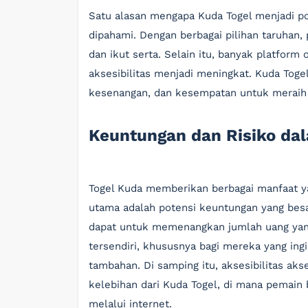
Satu alasan mengapa Kuda Togel menjadi p
dipahami. Dengan berbagai pilihan taruhan,
dan ikut serta. Selain itu, banyak platfo
aksesibilitas menjadi meningkat. Kuda Tog
kesenangan, dan kesempatan untuk meraih
Keuntungan dan Risiko da
Togel Kuda memberikan berbagai manfaat y
utama adalah potensi keuntungan yang bes
dapat untuk memenangkan jumlah uang yang 
tersendiri, khususnya bagi mereka yang in
tambahan. Di samping itu, aksesibilitas a
kelebihan dari Kuda Togel, di mana pemain 
melalui internet.