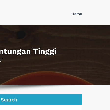
Home
tungan Tinggi
gi
Search