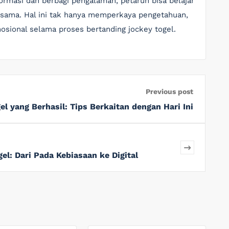
ormasi dan berbagi pengalaman, petaruh bisa belajar
esama. Hal ini tak hanya memperkaya pengetahuan,
sional selama proses bertanding jockey togel.
Previous post
 yang Berhasil: Tips Berkaitan dengan Hari Ini
el: Dari Pada Kebiasaan ke Digital