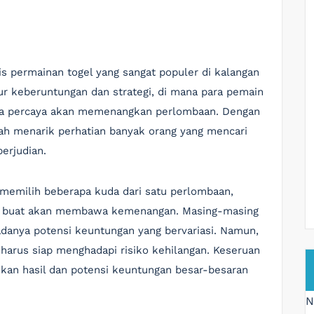
is permainan togel yang sangat populer di kalangan
r keberuntungan dan strategi, di mana para pemain
ka percaya akan memenangkan perlombaan. Dengan
lah menarik perhatian banyak orang yang mencari
erjudian.
emilih beberapa kuda dari satu perlombaan,
ka buat akan membawa kemenangan. Masing-masing
adanya potensi keuntungan yang bervariasi. Namun,
a harus siap menghadapi risiko kehilangan. Keseruan
ikan hasil dan potensi keuntungan besar-besaran
N