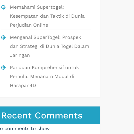
Memahami Supertogel:
Kesempatan dan Taktik di Dunia
Perjudian Online
Mengenal SuperTogel: Prospek
dan Strategi di Dunia Togel Dalam
Jaringan
Panduan Komprehensif untuk
Pemula: Menanam Modal di
Harapan4D
Recent Comments
o comments to show.