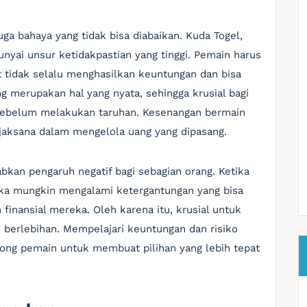
uga bahaya yang tidak bisa diabaikan. Kuda Togel,
unyai unsur ketidakpastian yang tinggi. Pemain harus
t tidak selalu menghasilkan keuntungan dan bisa
g merupakan hal yang nyata, sehingga krusial bagi
sebelum melakukan taruhan. Kesenangan bermain
jaksana dalam mengelola uang yang dipasang.
abkan pengaruh negatif bagi sebagian orang. Ketika
eka mungkin mengalami ketergantungan yang bisa
finansial mereka. Oleh karena itu, krusial untuk
 berlebihan. Mempelajari keuntungan dan risiko
ong pemain untuk membuat pilihan yang lebih tepat