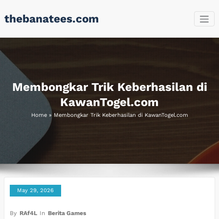
Skip
thebanatees.com
to
content
Membongkar Trik Keberhasilan di
KawanTogel.com
Home
»
Membongkar Trik Keberhasilan di KawanTogel.com
May 29, 2026
By
RAf4L
In
Berita Games