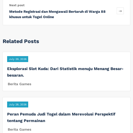
Next post
Metode Registrasi dan Mengawali Bertaruh di Warga 88
khusus untuk Togel Online
Related Posts
July 29, 2026
Eksplorasi Slot Kuda: Dari Statistik menuju Menang Besar-
besaran.
Berita Games
July 28, 2026
Peran Pemuda Judi Togel dalam Merevolusi Perspektif
tentang Permainan
Berita Games