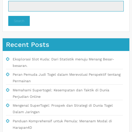
Search
Recent Posts
Eksplorasi Slot Kuda: Dari Statistik menuju Menang Besar-
besaran.
Peran Pemuda Judi Togel dalam Merevolusi Perspektif tentang
Permainan
Memahami Supertogel: Kesempatan dan Taktik di Dunia
Perjudian Online
Mengenal SuperTogel: Prospek dan Strategi di Dunia Togel
Dalam Jaringan
Panduan Komprehensif untuk Pemula: Menanam Modal di
Harapan4D