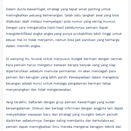
Dalam dunia KawanTogel, strategi yang tepat amat penting untuk
meningkatkan peluang kemenangan. Salah satu langkah awal yang bisa
dilakukan ialah melalui mempelajari pola nomor yang sering muncul.
Dengan cara menganalisa hasil-hasil sebelumnya, pemain dapat
mengidentifikasi angka-angka yang punya probabilitas lebih tinggi untuk
keluar. Hal ini tidak menjamin, namun bisa jadi panduan yang berharga
dalam memilih angka.
Di samping itu, krusial untuk menyusun budget bermain dengan cermat.
Para pemain harus mengatur batasan berapa banyak uang yang siap
dipertaruhkan sebelum memulai permainan. Ini akan mencegah para
pemain dari kerugian yang lebih parah. Kewaspadaan dalam mengelola
keuangan adalah kunci untuk menjaga pengalaman bermain tetap
menyenangkan dan tidak mengecewakan.
Yang terakhir, daftarlah dengan grup pemain KawanTogel yang sudah
berpengalaman. Diskusi dan berbagi informasi dengan anggota lain dapat
menyediakan wawasan baru dan strategi yang mungkin belum pernah
dipikirkan sebelumnya. Dengan saling membantu dan berkolaborasi,
pemain dapat meningkatkan ilmu mereka mengenai beragam teknik dan