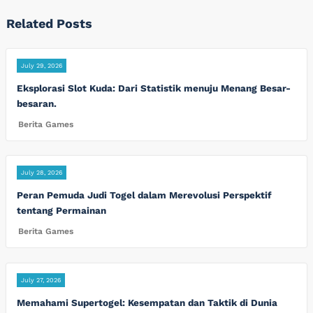
Related Posts
July 29, 2026
Eksplorasi Slot Kuda: Dari Statistik menuju Menang Besar-
besaran.
Berita Games
July 28, 2026
Peran Pemuda Judi Togel dalam Merevolusi Perspektif
tentang Permainan
Berita Games
July 27, 2026
Memahami Supertogel: Kesempatan dan Taktik di Dunia