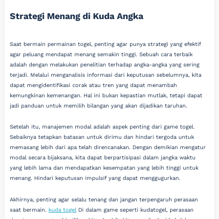
Strategi Menang di Kuda Angka
Saat bermain permainan togel, penting agar punya strategi yang efektif
agar peluang mendapat menang semakin tinggi. Sebuah cara terbaik
adalah dengan melakukan penelitian terhadap angka-angka yang sering
terjadi. Melalui menganalisis informasi dari keputusan sebelumnya, kita
dapat mengidentifikasi corak atau tren yang dapat menambah
kemungkinan kemenangan. Hal ini bukan kepastian mutlak, tetapi dapat
jadi panduan untuk memilih bilangan yang akan dijadikan taruhan.
Setelah itu, manajemen modal adalah aspek penting dari game togel.
Sebaiknya tetapkan batasan untuk dirimu dan hindari tergoda untuk
memasang lebih dari apa telah direncanakan. Dengan demikian mengatur
modal secara bijaksana, kita dapat berpartisipasi dalam jangka waktu
yang lebih lama dan mendapatkan kesempatan yang lebih tinggi untuk
menang. Hindari keputusan impulsif yang dapat menggugurkan.
Akhirnya, penting agar selalu tenang dan jangan terpengaruh perasaan
saat bermain.
kuda togel
Di dalam game seperti kudatogel, perasaan