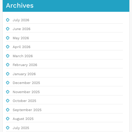
Archives
July 2026
June 2026
May 2026
April 2026
March 2026
February 2026
January 2026
December 2025
November 2025
October 2025
September 2025
August 2025
July 2025