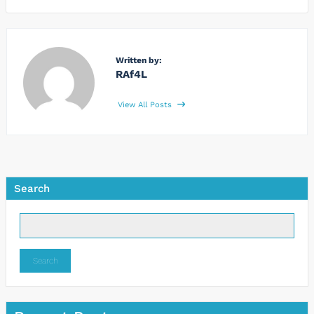
Written by:
RAf4L
View All Posts
Search
Search