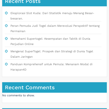
Recent Posts
Eksplorasi Slot Kuda: Dari Statistik menuju Menang Besar-
besaran.
Peran Pemuda Judi Togel dalam Merevolusi Perspektif tentang
Permainan
Memahami Supertogel: Kesempatan dan Taktik di Dunia
Perjudian Online
Mengenal SuperTogel: Prospek dan Strategi di Dunia Togel
Dalam Jaringan
Panduan Komprehensif untuk Pemula: Menanam Modal di
Harapan4D
Recent Comments
No comments to show.