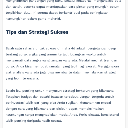
menghadirkan pandangan yang baru. Melalui kolaborasi menganalisis pola
dan taktik, peserta dapat mendapatkan cara pintar yang mungkin belum
terpikirkan dulu. Ini semua dapat berkontribusi pada peningkatan
kemungkinan dalam game maha4d.
Tips dan Strategi Sukses
Salah satu rahasia untuk sukses di maha 4d adalah pengetahuan deep
tentang corak angka yang umum terjadi. Luangkan waktu untuk
mengamati data angka yang lampau yang ada. Melalui melihat tren dan
corak, Anda bisa membuat ramalan yang lebih lagi akurat. Menggunakan
alat analisis yang ada juga bisa membantu dalam menjalankan strategi
yang lebih terencana.
Selain itu, penting untuk menyusun strategi bertaruh yang bijaksana.
Tetapkan budget dan patuhi batasan tersebut. Jangan tergoda untuk
berinvestasi lebih dari yang bisa Anda rugikan. Menanamkan modal
dengan cara yang bijaksana dan disiplin dapat memaksimalkan
keuntungan tanpa menghabiskan modal Anda. Perlu dicatat, konsistensi
lebih penting daripada nasib sesaat.