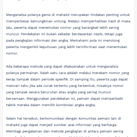
Menganalisa polanya game di maha4d merupakan tindakan penting untuk
memperbesar kemungkinan untung. Melalui memperhatikan hasil di masa
lalu, peserta dapat menemukan nomor yang barangkali lebih sering
muncul. Pendekatan ini bukan sekadar berdasarkan nasib, tetapi juga
pada pengkajian informasi dan angka. Memahami pola ini menolong
peserta mengambil keputusan yang lebih terinformasi saat menentukan
nomor.
Ada beberapa metode yang dapat dilaksanakan untuk menganalisis
polanya permainan. Salah satu cara adalah melalui merekam nomor yang
kerap tampak dalam periode spesifik. Di samping itu, peserta juga dapat
mencari tahu jika ada corak tertentu yang terbentuk, misalnya nomor
yang tampak secara berurutan atau angka yang sering muncul
bersamaan. Menggunakan pendekatan ini, pemain dapat memperbaiki
taktik mereka dalam memilih kombinasi angka angka.
Selain hal tersebut, berkomunikasi dengan komunitas pemain lain di
maha4d juga dapat menjadi sumber asal informasi yang berharga.
Membagi pengalaman dan metode pengkajian di antara pemain sering