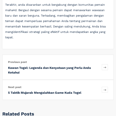
Terakhir, anda disarankan untuk bergabung dengan komunitas pemain
maha4d. Bergaul dengan sesama pemain dapat menawarkan wawasan
baru dan saran berguna. Terkadang, membagikan pengalaman dengan
teman dapat memperluas pemahaman Anda tentang permainan dan
menambah kesempatan berhasil. Dengan saling mendukung, Anda bisa
mengidentifikasi strategi paling efektif untuk mendapatkan angka yang
tepat.
Previous post
Kawan Togel: Legenda dan Kenyataan yang Perlu Anda
Ketahui
Next post
5 Taktik Mujarab Mengalahkan Game Kuda Togel
Related Posts