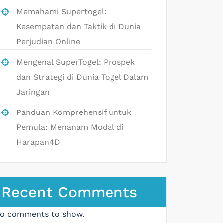
Memahami Supertogel:
Kesempatan dan Taktik di Dunia
Perjudian Online
Mengenal SuperTogel: Prospek
dan Strategi di Dunia Togel Dalam
Jaringan
Panduan Komprehensif untuk
Pemula: Menanam Modal di
Harapan4D
Recent Comments
o comments to show.