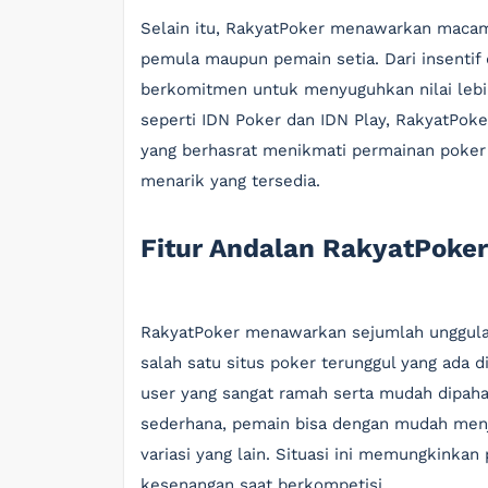
Selain itu, RakyatPoker menawarkan maca
pemula maupun pemain setia. Dari insentif d
berkomitmen untuk menyuguhkan nilai lebih
seperti IDN Poker dan IDN Play, RakyatPoke
yang berhasrat menikmati permainan poke
menarik yang tersedia.
Fitur Andalan RakyatPoker
RakyatPoker menawarkan sejumlah unggula
salah satu situs poker terunggul yang ada d
user yang sangat ramah serta mudah dipaha
sederhana, pemain bisa dengan mudah menje
variasi yang lain. Situasi ini memungkinka
kesenangan saat berkompetisi.