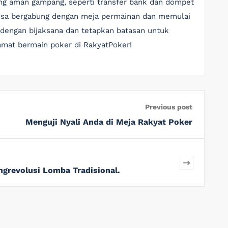
ng aman gampang, seperti transfer bank dan dompet
 bisa bergabung dengan meja permainan dan memulai
 dengan bijaksana dan tetapkan batasan untuk
mat bermain poker di RakyatPoker!
Previous post
Menguji Nyali Anda di Meja Rakyat Poker
ngrevolusi Lomba Tradisional.