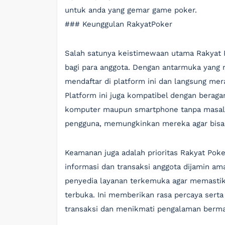
untuk anda yang gemar game poker.
### Keunggulan RakyatPoker
Salah satunya keistimewaan utama Rakyat 
bagi para anggota. Dengan antarmuka yang
mendaftar di platform ini dan langsung me
Platform ini juga kompatibel dengan beraga
komputer maupun smartphone tanpa masalah.
pengguna, memungkinkan mereka agar bisa 
Keamanan juga adalah prioritas Rakyat Pok
informasi dan transaksi anggota dijamin am
penyedia layanan terkemuka agar memastik
terbuka. Ini memberikan rasa percaya ser
transaksi dan menikmati pengalaman berma