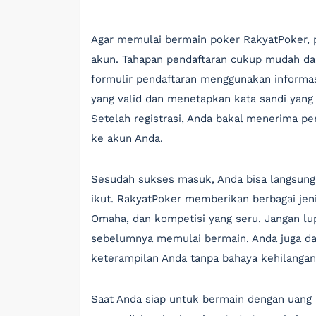
Agar memulai bermain poker RakyatPoker, 
akun. Tahapan pendaftaran cukup mudah dan 
formulir pendaftaran menggunakan informas
yang valid dan menetapkan kata sandi yan
Setelah registrasi, Anda bakal menerima p
ke akun Anda.
Sesudah sukses masuk, Anda bisa langsung
ikut. RakyatPoker memberikan berbagai je
Omaha, dan kompetisi yang seru. Jangan l
sebelumnya memulai bermain. Anda juga da
keterampilan Anda tanpa bahaya kehilangan
Saat Anda siap untuk bermain dengan uang n