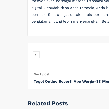
menyediakan berbagai metode transaksi ya
digital. Sesudah dana Anda tersedia, Anda
bermain. Selalu ingat untuk selalu bermain
pengalaman yang lebih menyenangkan. Sela
Next post
Togel Online Seperti Apa Warga-88 Me
Related Posts