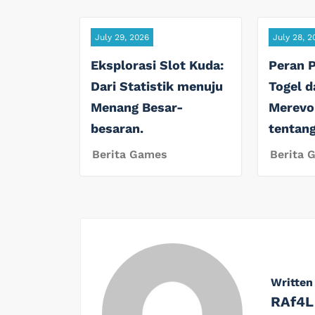
July 29, 2026
July 28, 2
Eksplorasi Slot Kuda:
Peran 
Dari Statistik menuju
Togel 
Menang Besar-
Merevol
besaran.
tentan
Berita Games
Berita 
Written
RAf4L