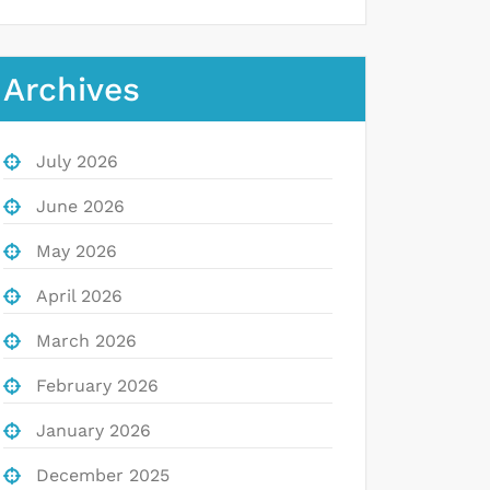
Archives
July 2026
June 2026
May 2026
April 2026
March 2026
February 2026
January 2026
December 2025