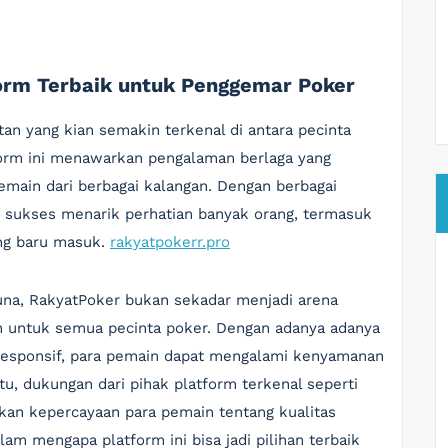
orm Terbaik untuk Penggemar Poker
an yang kian semakin terkenal di antara pecinta
form ini menawarkan pengalaman berlaga yang
main dari berbagai kalangan. Dengan berbagai
i sukses menarik perhatian banyak orang, termasuk
ng baru masuk.
rakyatpokerr.pro
na, RakyatPoker bukan sekadar menjadi arena
h untuk semua pecinta poker. Dengan adanya adanya
g responsif, para pemain dapat mengalami kenyamanan
tu, dukungan dari pihak platform terkenal seperti
kan kepercayaan para pemain tentang kualitas
alam mengapa platform ini bisa jadi pilihan terbaik