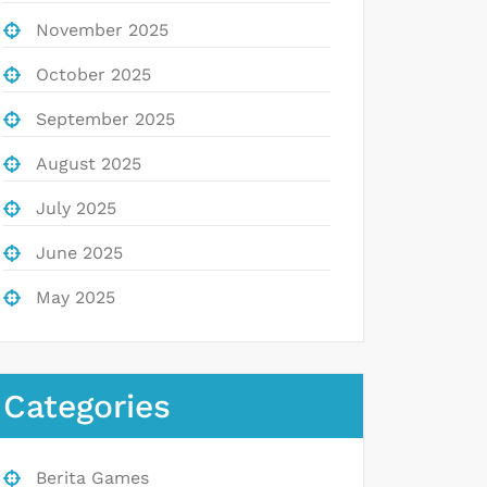
November 2025
October 2025
September 2025
August 2025
July 2025
June 2025
May 2025
Categories
Berita Games