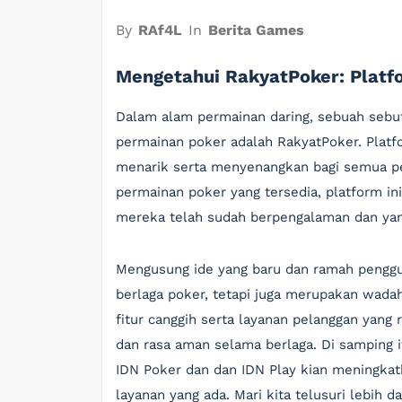
By
RAf4L
In
Berita Games
Mengetahui RakyatPoker: Platf
Dalam alam permainan daring, sebuah sebut
permainan poker adalah RakyatPoker. Plat
menarik serta menyenangkan bagi semua pe
permainan poker yang tersedia, platform in
mereka telah sudah berpengalaman dan ya
Mengusung ide yang baru dan ramah penggu
berlaga poker, tetapi juga merupakan wada
fitur canggih serta layanan pelanggan yan
dan rasa aman selama berlaga. Di samping i
IDN Poker dan dan IDN Play kian meningkat
layanan yang ada. Mari kita telusuri lebih d