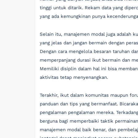
tinggi untuk ditarik. Rekam data yang dipe
yang ada kemungkinan punya kecenderungan
Selain itu, manajemen modal juga adalah ku
yang jelas dan jangan bermain dengan pera
Dengan cara mengelola besaran taruhan da
memperpanjang durasi ikut bermain dan me
Memiliki disiplin dalam hal ini bisa memba
aktivitas tetap menyenangkan.
Terakhir, ikut dalam komunitas maupun fo
panduan dan tips yang bermanfaat. Bicaraka
pengalaman pengalaman mereka. Terkadang
berguna bagi memperbaiki taktik permaina
manajemen modal baik benar, dan pembelaj