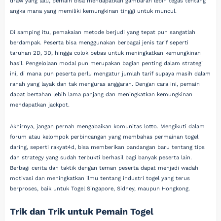
draw yang lalu, pemain bisa mendapatkan gambaran lebih tegas tentang
angka mana yang memiliki kemungkinan tinggi untuk muncul.
Di samping itu, pemakaian metode berjudi yang tepat pun sangatlah
berdampak. Peserta bisa menggunakan berbagai jenis tarif seperti
taruhan 2D, 3D, hingga colok bebas untuk meningkatkan kemungkinan
hasil. Pengelolaan modal pun merupakan bagian penting dalam strategi
ini, di mana pun peserta perlu mengatur jumlah tarif supaya masih dalam
ranah yang layak dan tak menguras anggaran. Dengan cara ini, pemain
dapat bertahan lebih lama panjang dan meningkatkan kemungkinan
mendapatkan jackpot.
Akhirnya, jangan pernah mengabaikan komunitas lotto. Mengikuti dalam
forum atau kelompok perbincangan yang membahas permainan togel
daring, seperti rakyat4d, bisa memberikan pandangan baru tentang tips
dan strategy yang sudah terbukti berhasil bagi banyak peserta lain.
Berbagi cerita dan taktik dengan teman peserta dapat menjadi wadah
motivasi dan meningkatkan ilmu tentang industri togel yang terus
berproses, baik untuk Togel Singapore, Sidney, maupun Hongkong.
Trik dan Trik untuk Pemain Togel