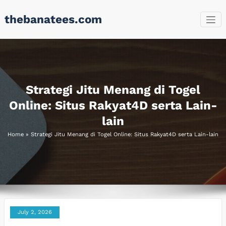
Skip
thebanatees.com
to
content
Strategi Jitu Menang di Togel
Online: Situs Rakyat4D serta Lain-
lain
Home
»
Strategi Jitu Menang di Togel Online: Situs Rakyat4D serta Lain-lain
July 2, 2026