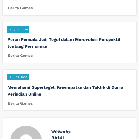
Berita Games
July 28, 2026
Peran Pemuda Judi Togel dalam Merevolusi Perspektif
tentang Permainan
Berita Games
July 27, 2026
Memahami Supertogel: Kesempatan dan Taktik di Dunia
Perjudian Online
Berita Games
Written by:
RAf4L