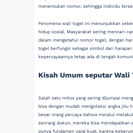
menentukan nomor, sehingga individu terseb
Fenomena wali togel ini menunjukkan sebe
hidup sosial. Masyarakat sering mencari-ca
dalam mengetahui nomor togel, dengan har
togel berfungsi sebagai simbol dari harapan 
kepercayaannya tetap ada di tengah komuni
Kisah Umum seputar Wali 
Salah satu mitos yang sering dijumpai meng
bisa dengan mudah mengoleksi angka jitu h
besar orang percaya bahwa melalui melaku
seorang dukun, mereka bisa mendapatkan a
punya fundamen yang kuat, karena keberun