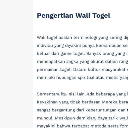
Pengertian Wali Togel
Wali togel adalah terminologi yang sering 
individu yang diyakini punya kemampuan se
keluar dari game togel. Banyak orang yang 
mendapatkan angka yang akurat dalam ran
permainan togel. Dalam kultur masyarakat w
memiliki hubungan spiritual atau mistis ya
Sementara itu, sisi lain, ada beberapa yang
keyakinan yang tidak berdasar. Mereka ber
sangat bergantung dari keberuntungan dan
muncul. Meskipun demikian, daya tarik wali
meyakini bahwa terdapat metode serta for