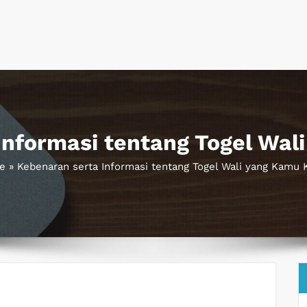
Informasi tentang Togel Wa
e
»
Kebenaran serta Informasi tentang Togel Wali yang Kamu