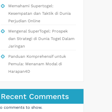
Memahami Supertogel:
Kesempatan dan Taktik di Dunia
Perjudian Online
Mengenal SuperTogel: Prospek
dan Strategi di Dunia Togel Dalam
Jaringan
Panduan Komprehensif untuk
Pemula: Menanam Modal di
Harapan4D
Recent Comments
o comments to show.