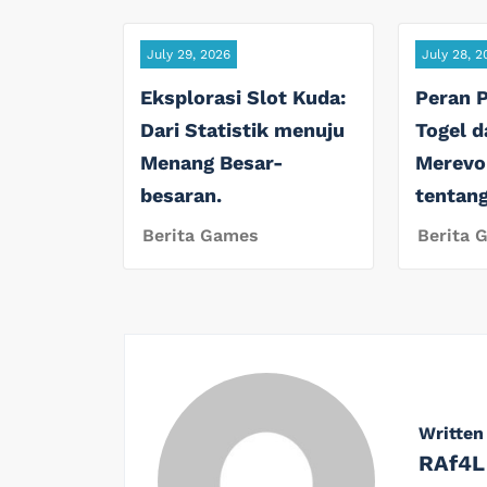
July 29, 2026
July 28, 2
Eksplorasi Slot Kuda:
Peran 
Dari Statistik menuju
Togel 
Menang Besar-
Merevol
besaran.
tentan
Berita Games
Berita 
Written
RAf4L