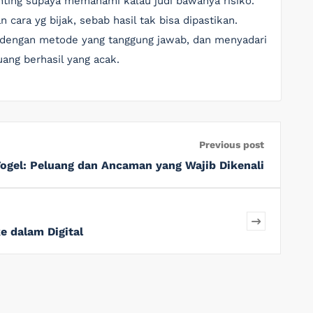
nting supaya memahami kalau judi bawanya risiko.
cara yg bijak, sebab hasil tak bisa dipastikan.
in dengan metode yang tanggung jawab, dan menyadari
ng berhasil yang acak.
Previous post
ogel: Peluang dan Ancaman yang Wajib Dikenali
e dalam Digital