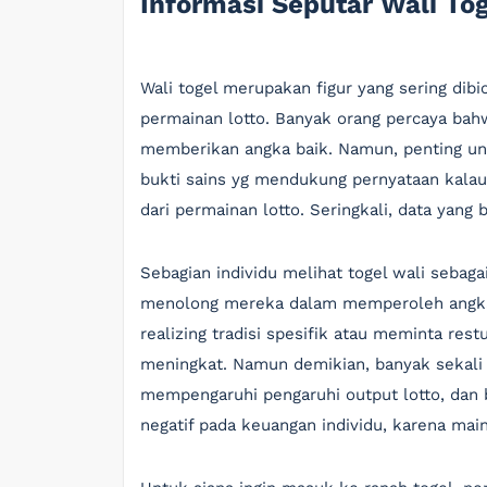
Informasi Seputar Wali Tog
Wali togel merupakan figur yang sering dib
permainan lotto. Banyak orang percaya bah
memberikan angka baik. Namun, penting un
bukti sains yg mendukung pernyataan kalau
dari permainan lotto. Seringkali, data yang
Sebagian individu melihat togel wali sebaga
menolong mereka dalam memperoleh angka 
realizing tradisi spesifik atau meminta res
meningkat. Namun demikian, banyak sekali
mempengaruhi pengaruhi output lotto, dan 
negatif pada keuangan individu, karena main