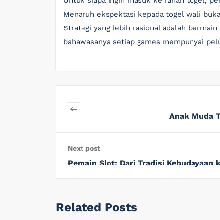
Untuk siapa ingin masuk ke ranah togel, pe
Menaruh ekspektasi kepada togel wali bukan 
Strategi yang lebih rasional adalah berma
bahawasanya setiap games mempunyai pelua
Anak Muda T
Next post
Pemain Slot: Dari Tradisi Kebudayaan k
Related Posts