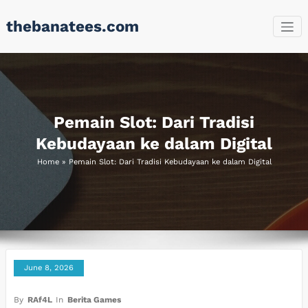
Skip
thebanatees.com
to
content
Pemain Slot: Dari Tradisi
Kebudayaan ke dalam Digital
Home
»
Pemain Slot: Dari Tradisi Kebudayaan ke dalam Digital
June 8, 2026
By
RAf4L
In
Berita Games