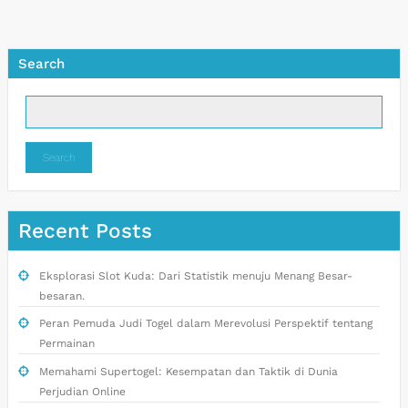
Search
Search
Recent Posts
Eksplorasi Slot Kuda: Dari Statistik menuju Menang Besar-
besaran.
Peran Pemuda Judi Togel dalam Merevolusi Perspektif tentang
Permainan
Memahami Supertogel: Kesempatan dan Taktik di Dunia
Perjudian Online