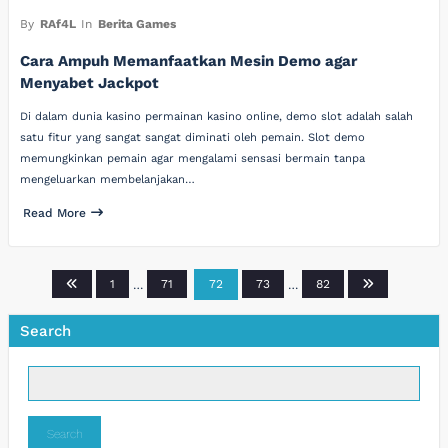
By
RAf4L
In
Berita Games
Cara Ampuh Memanfaatkan Mesin Demo agar
Menyabet Jackpot
Di dalam dunia kasino permainan kasino online, demo slot adalah salah
satu fitur yang sangat sangat diminati oleh pemain. Slot demo
memungkinkan pemain agar mengalami sensasi bermain tanpa
mengeluarkan membelanjakan…
Read More
Posts
1
…
71
72
73
…
82
pagination
Search
Search