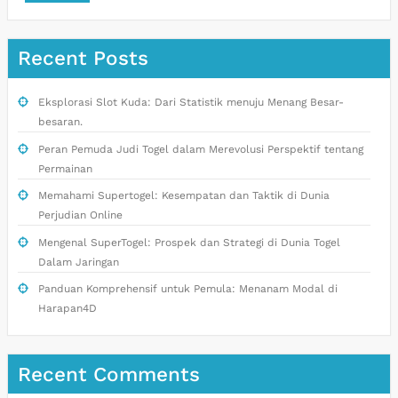
Recent Posts
Eksplorasi Slot Kuda: Dari Statistik menuju Menang Besar-
besaran.
Peran Pemuda Judi Togel dalam Merevolusi Perspektif tentang
Permainan
Memahami Supertogel: Kesempatan dan Taktik di Dunia
Perjudian Online
Mengenal SuperTogel: Prospek dan Strategi di Dunia Togel
Dalam Jaringan
Panduan Komprehensif untuk Pemula: Menanam Modal di
Harapan4D
Recent Comments