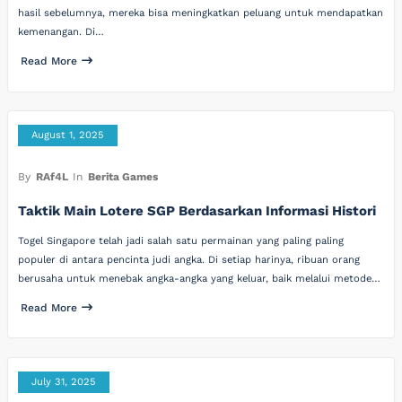
hasil sebelumnya, mereka bisa meningkatkan peluang untuk mendapatkan
kemenangan. Di…
Read More
August 1, 2025
By
RAf4L
In
Berita Games
Taktik Main Lotere SGP Berdasarkan Informasi Histori
Togel Singapore telah jadi salah satu permainan yang paling paling
populer di antara pencinta judi angka. Di setiap harinya, ribuan orang
berusaha untuk menebak angka-angka yang keluar, baik melalui metode…
Read More
July 31, 2025