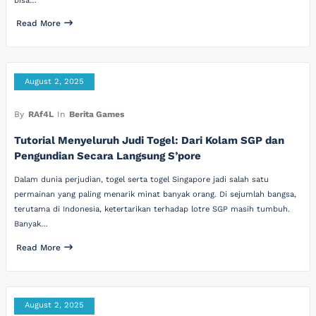
bisa…
Read More
August 2, 2025
By
RAf4L
In
Berita Games
Tutorial Menyeluruh Judi Togel: Dari Kolam SGP dan
Pengundian Secara Langsung S’pore
Dalam dunia perjudian, togel serta togel Singapore jadi salah satu
permainan yang paling menarik minat banyak orang. Di sejumlah bangsa,
terutama di Indonesia, ketertarikan terhadap lotre SGP masih tumbuh.
Banyak…
Read More
August 2, 2025